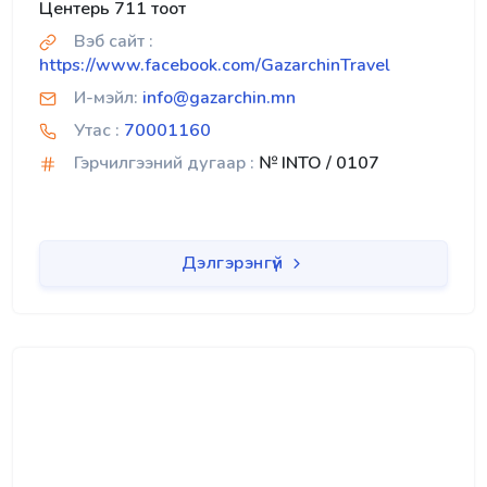
Центерь 711 тоот
Вэб сайт :
https://www.facebook.com/GazarchinTravel
И-мэйл:
info@gazarchin.mn
Утас :
70001160
Гэрчилгээний дугаар :
№ INTO / 0107
Дэлгэрэнгүй