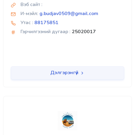
Вэб сайт :
И-мэйл:
g.budjav0509@gmail.com
Утас :
88175851
Гэрчилгээний дугаар :
25020017
Дэлгэрэнгүй