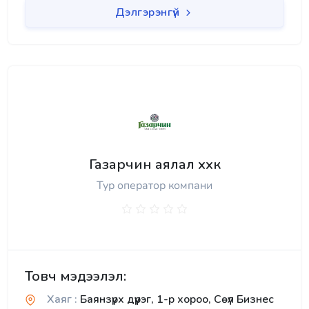
Дэлгэрэнгүй
Газарчин аялал ххк
Тур оператор компани
Товч мэдээлэл:
Хаяг :
Баянзүрх дүүрэг, 1-р хороо, Сөүл Бизнес