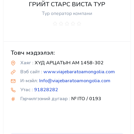
ГРИЙТ СТАРС ВИСТА ТУР
Тур оператор компани
Товч мэдээлэл:
Хаяг :
ХУД АРЦАТЫН АМ 1458-302
Вэб сайт :
www.viajebaratoamongolia.com
И-мэйл:
Info@viajebaratoamongolia.com
Утас :
91828282
Гэрчилгээний дугаар :
№ ITO / 0193