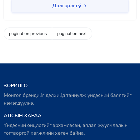
Дэлгэрэнгүй
pagination.previous
pagination.next
ЗОРИЛГО
Монгол брэндийг дэлхийд таниулж үндэсний баялгийг
нэмэгдүүлнэ.
АЛСЫН ХАРАА
Үндэсний онцлогийг эрхэмлэсэн, аялал жуулчлалын
тогтвортой хөгжлийн хөтөч байна.