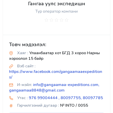
Гангаа уулс экспедишн
Тур оператор компани
Товч мэдээлэл:
Хаяг :
Улаанбаатар хот БГД 3 хороо Нарны
хороолол 15 байр
Вэб сайт :
https://www.facebook.com/gangaamaaexpedition
s/
И-мэйл:
info@gangaamaa-expeditions.com,
gangaamaa8848@gmail.com
Утас :
976 99004444 , 80097755, 80097785
Гэрчилгээний дугаар :
№ INTO / 0055