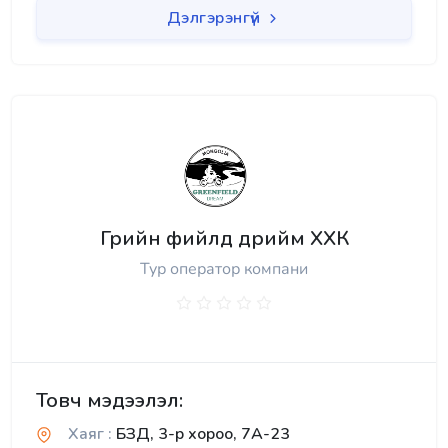
Дэлгэрэнгүй
Грийн фийлд дрийм ХХК
Тур оператор компани
Товч мэдээлэл:
Хаяг :
БЗД, 3-р хороо, 7А-23