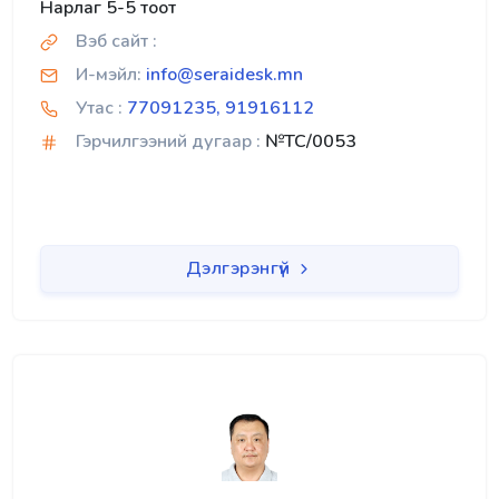
Нарлаг 5-5 тоот
Вэб сайт :
И-мэйл:
info@seraidesk.mn
Утас :
77091235, 91916112
Гэрчилгээний дугаар :
№TC/0053
Дэлгэрэнгүй