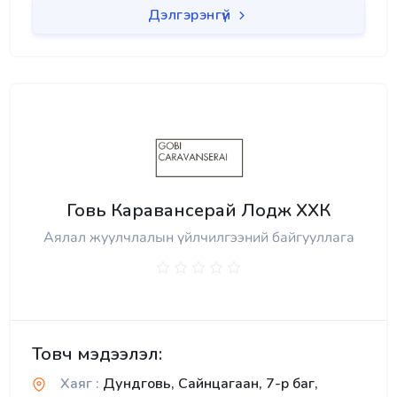
Дэлгэрэнгүй
Говь Каравансерай Лодж ХХК
Аялал жуулчлалын үйлчилгээний байгууллага
Товч мэдээлэл:
Хаяг :
Дундговь, Сайнцагаан, 7-р баг,