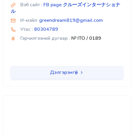
Вэб сайт :
FB page クルーズインターナショナ
ル
И-мэйл:
greendream819@gmail.com
Утас :
80304789
Гэрчилгээний дугаар :
№ ITO / 0189
Дэлгэрэнгүй