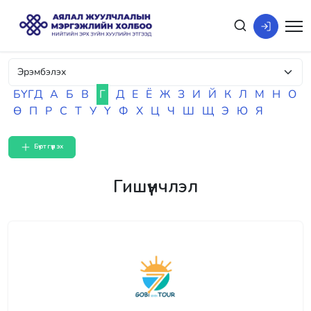
БҮГД
А
Б
В
Г
Д
Е
Ё
Ж
З
И
Й
К
Л
М
Н
О
Ө
П
Р
С
Т
У
Ү
Ф
Х
Ц
Ч
Ш
Щ
Э
Ю
Я
Бүртгүүлэх
Гишүүнчлэл