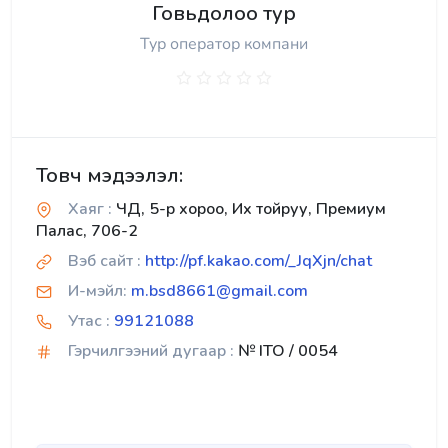
Говьдолоо тур
Тур оператор компани
Товч мэдээлэл:
Хаяг :
ЧД, 5-р хороо, Их тойруу, Премиум
Палас, 706-2
Вэб сайт :
http://pf.kakao.com/_JqXjn/chat
И-мэйл:
m.bsd8661@gmail.com
Утас :
99121088
Гэрчилгээний дугаар :
№ ITO / 0054