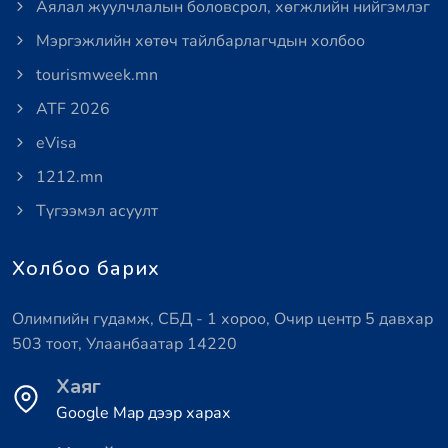
Аялал жуулчлалын боловсрол, хөгжлийн нийгэмлэг
Мэргэжлийн хөтөч тайлбарлагчдын холбоо
tourismweek.mn
ATF 2026
eVisa
1212.mn
Түгээмэл асуулт
Холбоо барих
Олимпийн гудамж, СБД - 1 хороо, Очир центр 5 давхар
503 тоот, Улаанбаатар 14220
Хаяг
Google Map дээр харах