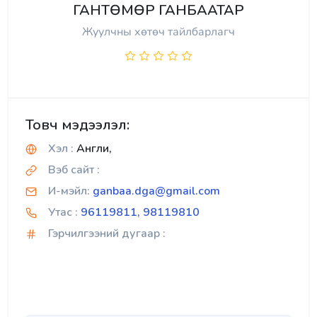
ГАНТӨМӨР ГАНБААТАР
Жуулчны хөтөч тайлбарлагч
Товч мэдээлэл:
Хэл :
Англи,
Вэб сайт :
И-мэйл:
ganbaa.dga@gmail.com
Утас :
96119811, 98119810
Гэрчилгээний дугаар :