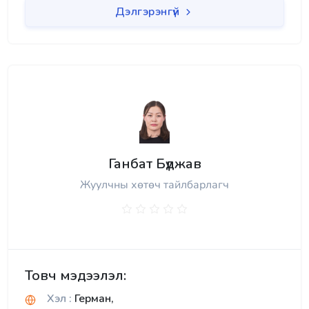
Дэлгэрэнгүй
Ганбат Бүджав
Жуулчны хөтөч тайлбарлагч
Товч мэдээлэл:
Хэл :
Герман,