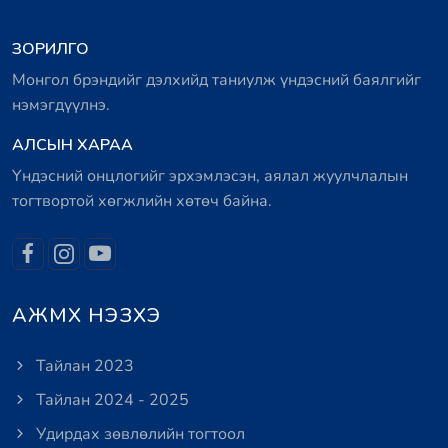
ЗОРИЛГО
Монгол брэндийг дэлхийд таниулж үндэсний баялгийг
нэмэгдүүлнэ.
АЛСЫН ХАРАА
Үндэсний онцлогийг эрхэмлэсэн, аялал жуулчлалын
тогтвортой хөгжлийн хөтөч байна.
АЖМХ НЭЗХЭ
Тайлан 2023
Тайлан 2024 - 2025
Удирдах зөвлөлийн тогтоол