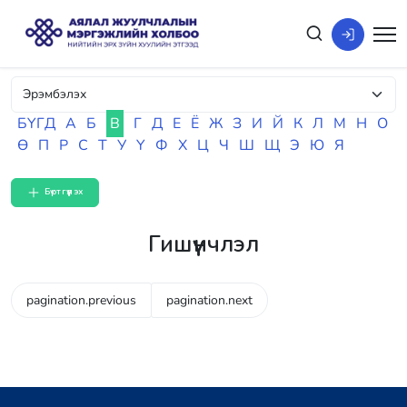
БҮГД
А
Б
В
Г
Д
Е
Ё
Ж
З
И
Й
К
Л
М
Н
О
Ө
П
Р
С
Т
У
Ү
Ф
Х
Ц
Ч
Ш
Щ
Э
Ю
Я
Бүртгүүлэх
Гишүүнчлэл
pagination.previous
pagination.next