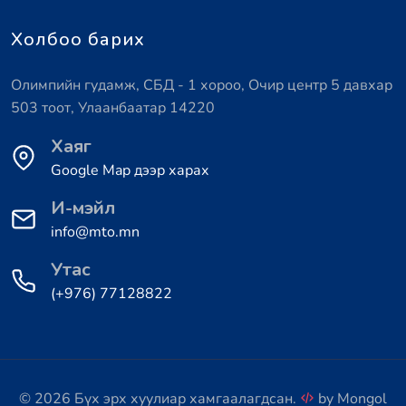
Холбоо барих
Олимпийн гудамж, СБД - 1 хороо, Очир центр 5 давхар
503 тоот, Улаанбаатар 14220
Хаяг
Google Map дээр харах
И-мэйл
info@mto.mn
Утас
(+976) 77128822
© 2026 Бүх эрх хуулиар хамгаалагдсан.
by
Mongol