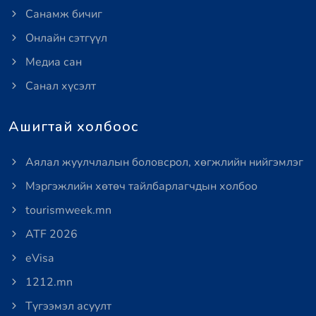
Санамж бичиг
Онлайн сэтгүүл
Медиа сан
Санал хүсэлт
Ашигтай холбоос
Аялал жуулчлалын боловсрол, хөгжлийн нийгэмлэг
Мэргэжлийн хөтөч тайлбарлагчдын холбоо
tourismweek.mn
ATF 2026
eVisa
1212.mn
Түгээмэл асуулт