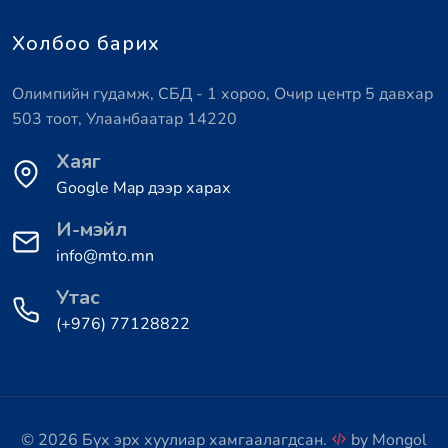
Холбоо барих
Олимпийн гудамж, СБД - 1 хороо, Очир центр 5 давхар
503 тоот, Улаанбаатар 14220
Хаяг
Google Map дээр харах
И-мэйл
info@mto.mn
Утас
(+976) 77128822
© 2026 Бүх эрх хуулиар хамгаалагдсан.
by
Mongol