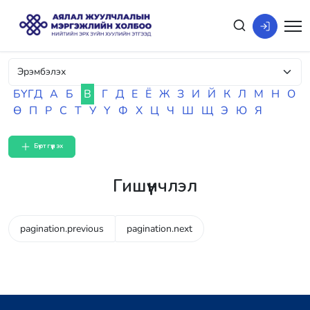
БҮГД
А
Б
В
Г
Д
Е
Ё
Ж
З
И
Й
К
Л
М
Н
О
Ө
П
Р
С
Т
У
Ү
Ф
Х
Ц
Ч
Ш
Щ
Э
Ю
Я
Бүртгүүлэх
Гишүүнчлэл
pagination.previous
pagination.next