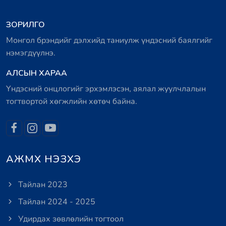
ЗОРИЛГО
Монгол брэндийг дэлхийд таниулж үндэсний баялгийг
нэмэгдүүлнэ.
АЛСЫН ХАРАА
Үндэсний онцлогийг эрхэмлэсэн, аялал жуулчлалын
тогтвортой хөгжлийн хөтөч байна.
АЖМХ НЭЗХЭ
Тайлан 2023
Тайлан 2024 - 2025
Удирдах зөвлөлийн тогтоол