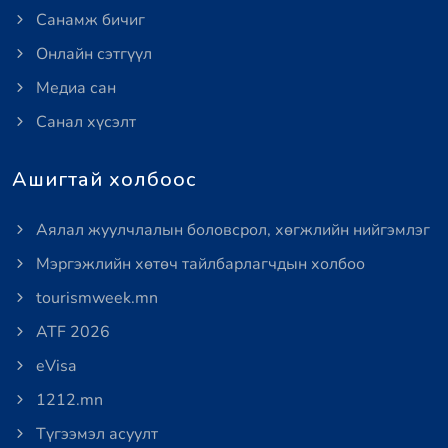
Санамж бичиг
Онлайн сэтгүүл
Медиа сан
Санал хүсэлт
Ашигтай холбоос
Аялал жуулчлалын боловсрол, хөгжлийн нийгэмлэг
Мэргэжлийн хөтөч тайлбарлагчдын холбоо
tourismweek.mn
ATF 2026
eVisa
1212.mn
Түгээмэл асуулт