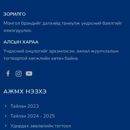
ЗОРИЛГО
Монгол брэндийг дэлхийд таниулж үндэсний баялгийг
нэмэгдүүлнэ.
АЛСЫН ХАРАА
Үндэсний онцлогийг эрхэмлэсэн, аялал жуулчлалын
тогтвортой хөгжлийн хөтөч байна.
АЖМХ НЭЗХЭ
Тайлан 2023
Тайлан 2024 - 2025
Удирдах зөвлөлийн тогтоол