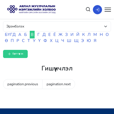
БҮГД
А
Б
В
Г
Д
Е
Ё
Ж
З
И
Й
К
Л
М
Н
О
Ө
П
Р
С
Т
У
Ү
Ф
Х
Ц
Ч
Ш
Щ
Э
Ю
Я
Бүртгүүлэх
Гишүүнчлэл
pagination.previous
pagination.next