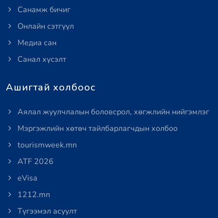
Санамж бичиг
Онлайн сэтгүүл
Медиа сан
Санал хүсэлт
Ашигтай холбоос
Аялал жуулчлалын боловсрол, хөгжлийн нийгэмлэг
Мэргэжлийн хөтөч тайлбарлагчдын холбоо
tourismweek.mn
ATF 2026
eVisa
1212.mn
Түгээмэл асуулт