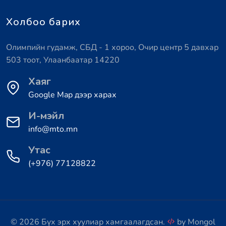
Холбоо барих
Олимпийн гудамж, СБД - 1 хороо, Очир центр 5 давхар
503 тоот, Улаанбаатар 14220
Хаяг
Google Map дээр харах
И-мэйл
info@mto.mn
Утас
(+976) 77128822
© 2026 Бүх эрх хуулиар хамгаалагдсан.
by
Mongol