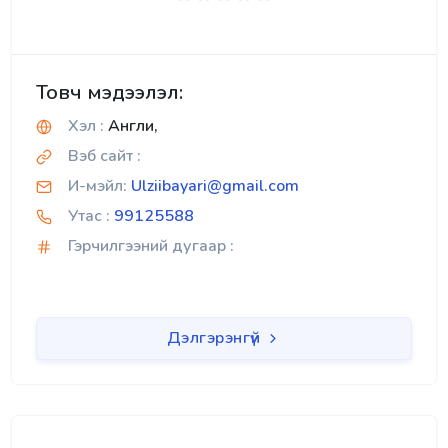
Товч мэдээлэл:
Хэл :
Англи,
Вэб сайт :
И-мэйл:
Ulziibayari@gmail.com
Утас :
99125588
Гэрчилгээний дугаар :
Дэлгэрэнгүй