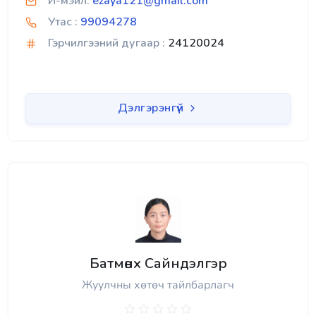
И-мэйл:
ezaya121@gmail.com
Утас :
99094278
Гэрчилгээний дугаар :
24120024
Дэлгэрэнгүй
Батмөнх Сайндэлгэр
Жуулчны хөтөч тайлбарлагч