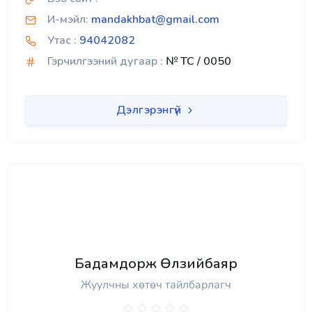
И-мэйл:
mandakhbat@gmail.com
Утас :
94042082
Гэрчилгээний дугаар :
№ TC / 0050
Дэлгэрэнгүй
Бадамдорж Өлзийбаяр
Жуулчны хөтөч тайлбарлагч