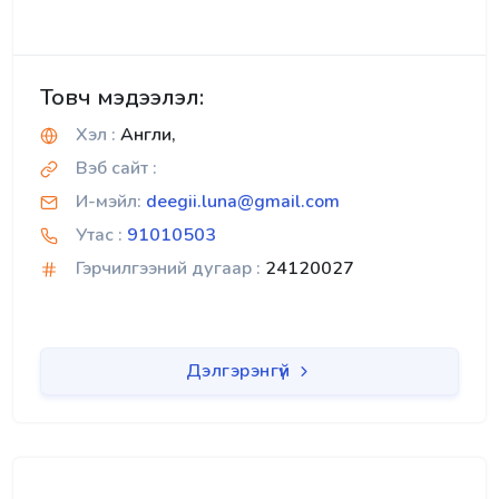
Товч мэдээлэл:
Хэл :
Англи,
Вэб сайт :
И-мэйл:
deegii.luna@gmail.com
Утас :
91010503
Гэрчилгээний дугаар :
24120027
Дэлгэрэнгүй