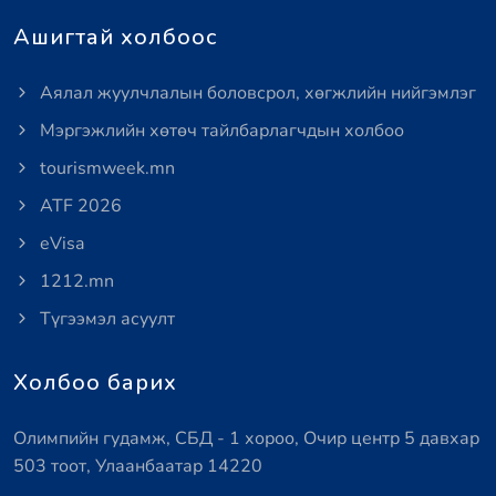
Ашигтай холбоос
Аялал жуулчлалын боловсрол, хөгжлийн нийгэмлэг
Мэргэжлийн хөтөч тайлбарлагчдын холбоо
tourismweek.mn
ATF 2026
eVisa
1212.mn
Түгээмэл асуулт
Холбоо барих
Олимпийн гудамж, СБД - 1 хороо, Очир центр 5 давхар
503 тоот, Улаанбаатар 14220