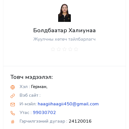
Болдбаатар Халиунаа
Жуулчны хөтөч тайлбарлагч
Товч мэдээлэл:
Хэл :
Герман,
Вэб сайт :
И-мэйл:
haagiihaagii450@gmail.com
Утас :
99030702
Гэрчилгээний дугаар :
24120016