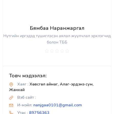
Бямбаа Наранжаргал
Нутгийн иргэдэд түшиглэсэн аялал жуулчлал эрхлэгчид
болон ТББ
Товч мэдээлэл:
Хаяг :
Хөвсгөл аймаг, Алаг-эрдэнэ сум,
Жанхай
Вэб сайт :
И-мэйл:
nanjgaa0101@gmail.com
Утас :
89756363