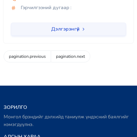
Гэрчилгээний дугаар :
Дэлгэрэнгүй
pagination.previous
pagination.next
ЗОРИЛГО
Монгол брэндийг дэлхийд таниулж үндэсний баялгийг
нэмэгдүүлнэ.
АЛСЫН ХАРАА