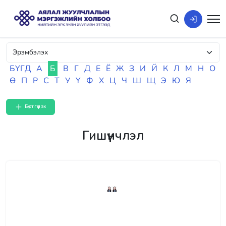
БҮГД
А
Б
В
Г
Д
Е
Ё
Ж
З
И
Й
К
Л
М
Н
О
Ө
П
Р
С
Т
У
Ү
Ф
Х
Ц
Ч
Ш
Щ
Э
Ю
Я
Бүртгүүлэх
Гишүүнчлэл