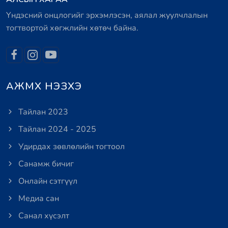
Үндэсний онцлогийг эрхэмлэсэн, аялал жуулчлалын
тогтвортой хөгжлийн хөтөч байна.
АЖМХ НЭЗХЭ
Тайлан 2023
Тайлан 2024 - 2025
Удирдах зөвлөлийн тогтоол
Санамж бичиг
Онлайн сэтгүүл
Медиа сан
Санал хүсэлт