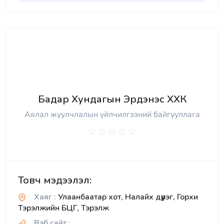
Бадар Хундагын Эрдэнэс ХХК
Аялал жуулчлалын үйлчилгээний байгууллага
Товч мэдээлэл:
Хаяг :
Улаанбаатар хот, Налайх дүүрэг, Горхи
Тэрэлжийн БЦГ, Тэрэлж
Вэб сайт :