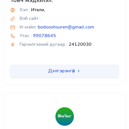
Товч мэдээлэл:
Хэл :
Итали,
Вэб сайт :
И-мэйл:
bodooshsuren@gmail.com
Утас :
99078645
Гэрчилгээний дугаар :
24120030
Дэлгэрэнгүй