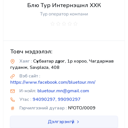
Блю Тур Интернэшнл ХХК
Тур оператор компани
Товч мэдээлэл:
Хаяг :
Сүхбаатар дүүрэг, 1р хороо, Чагдаржав
гудамж, Savplaza, 408
Вэб сайт :
https://www.facebook.com/bluetour.mn/
И-мэйл:
bluetour.mn@gmail.com
Утас :
94090297, 99090297
Гэрчилгээний дугаар :
№OTO/0009
Дэлгэрэнгүй