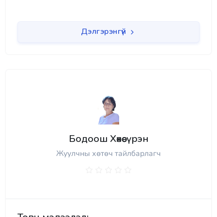
Дэлгэрэнгүй
Бодоош Хөхөөсүрэн
Жуулчны хөтөч тайлбарлагч