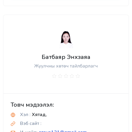
Батбаяр Энхзаяа
Жуулчны хөтөч тайлбарлагч
Товч мэдээлэл:
Хэл :
Хятад,
Вэб сайт :