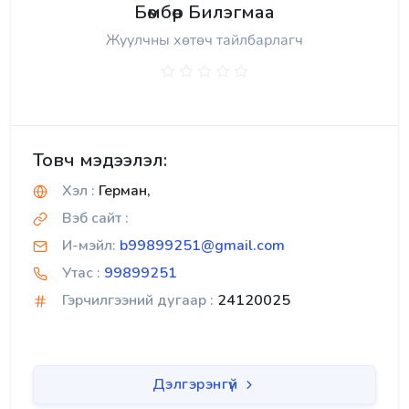
Бөмбөр Билэгмаа
Жуулчны хөтөч тайлбарлагч
Товч мэдээлэл:
Хэл :
Герман,
Вэб сайт :
И-мэйл:
b99899251@gmail.com
Утас :
99899251
Гэрчилгээний дугаар :
24120025
Дэлгэрэнгүй