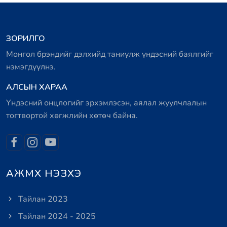
ЗОРИЛГО
Монгол брэндийг дэлхийд таниулж үндэсний баялгийг
нэмэгдүүлнэ.
АЛСЫН ХАРАА
Үндэсний онцлогийг эрхэмлэсэн, аялал жуулчлалын
тогтвортой хөгжлийн хөтөч байна.
АЖМХ НЭЗХЭ
Тайлан 2023
Тайлан 2024 - 2025