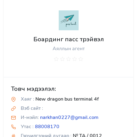
Боардинг пасс трэйвэл
Аяллын агент
Товч мэдээлэл:
Хаяг :
New dragon bus terminal 4f
Вэб сайт :
И-мэйл:
narkhan0227@gmail.com
Утас :
88008170
Гэрчилгээний дугаар :
№ TA / 0012