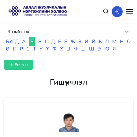
БҮГД
А
Б
В
Г
Д
Е
Ё
Ж
З
И
Й
К
Л
М
Н
О
Ө
П
Р
С
Т
У
Ү
Ф
Х
Ц
Ч
Ш
Щ
Э
Ю
Я
Бүртгүүлэх
Гишүүнчлэл