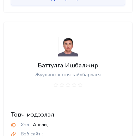
Баттулга Ишбалжир
Жуулчны хөтөч тайлбарлагч
Товч мэдээлэл:
Хэл :
Англи,
Вэб сайт :