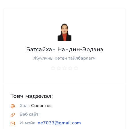
Батсайхан Нандин-Эрдэнэ
Жуулчны хөтөч тайлбарлагч
Товч мэдээлэл:
Хэл :
Солонгос,
Вэб сайт :
И-мэйл:
ne7033@gmail.com