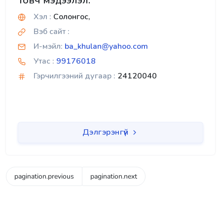
Товч мэдээлэл:
Хэл :
Солонгос,
Вэб сайт :
И-мэйл:
ba_khulan@yahoo.com
Утас :
99176018
Гэрчилгээний дугаар :
24120040
Дэлгэрэнгүй
pagination.previous
pagination.next