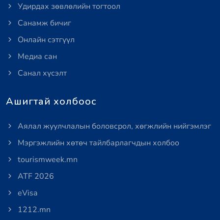
Удирдах зөвлөлийн тогтоол
Санамж бичиг
Онлайн сэтгүүл
Медиа сан
Санал хүсэлт
Ашигтай холбоос
Аялал жуулчлалын боловсрол, хөгжлийн нийгэмлэг
Мэргэжлийн хөтөч тайлбарлагчдын холбоо
tourismweek.mn
ATF 2026
eVisa
1212.mn