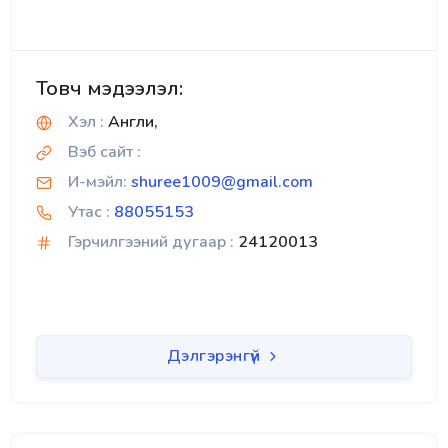
Товч мэдээлэл:
Хэл :
Англи,
Вэб сайт :
И-мэйл:
shuree1009@gmail.com
Утас :
88055153
Гэрчилгээний дугаар :
24120013
Дэлгэрэнгүй