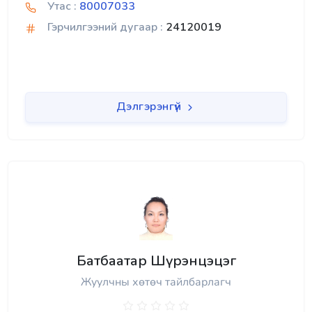
Утас :
80007033
Гэрчилгээний дугаар :
24120019
Дэлгэрэнгүй
Батбаатар Шүрэнцэцэг
Жуулчны хөтөч тайлбарлагч