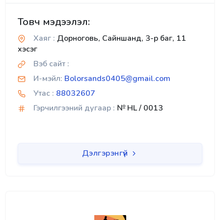
Товч мэдээлэл:
Хаяг :
Дорноговь, Сайншанд, 3-р баг, 11
хэсэг
Вэб сайт :
И-мэйл:
Bolorsands0405@gmail.com
Утас :
88032607
Гэрчилгээний дугаар :
№ HL / 0013
Дэлгэрэнгүй