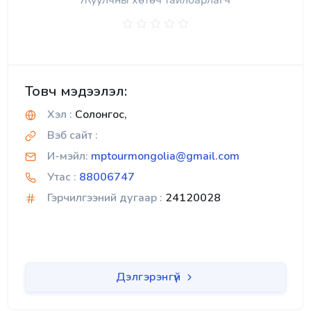
Жуулчны хөтөч тайлбарлагч
Товч мэдээлэл:
Хэл :
Солонгос,
Вэб сайт :
И-мэйл:
mptourmongolia@gmail.com
Утас :
88006747
Гэрчилгээний дугаар :
24120028
Дэлгэрэнгүй