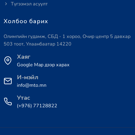
Түгээмэл асуулт
Холбоо барих
Олимпийн гудамж, СБД - 1 хороо, Очир центр 5 давхар
503 тоот, Улаанбаатар 14220
Хаяг
Google Map дээр харах
И-мэйл
info@mto.mn
Утас
(+976) 77128822