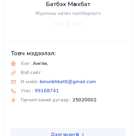
Батбэх Мөнхбат
Жуулчны хөтөч тайлбарлагч
Товч мэдээлэл:
Хэл :
Англи,
Вэб сайт :
И-мэйл:
bmunkhbattl@gmail.com
Утас :
99168741
Гэрчилгээний дугаар :
25020002
Дэлгэрэнгүй