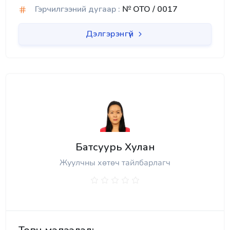
Гэрчилгээний дугаар :
№ OTO / 0017
Дэлгэрэнгүй
Батсуурь Хулан
Жуулчны хөтөч тайлбарлагч