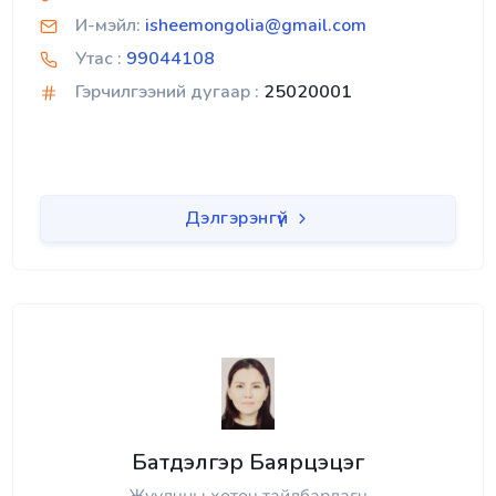
И-мэйл:
isheemongolia@gmail.com
Утас :
99044108
Гэрчилгээний дугаар :
25020001
Дэлгэрэнгүй
Батдэлгэр Баярцэцэг