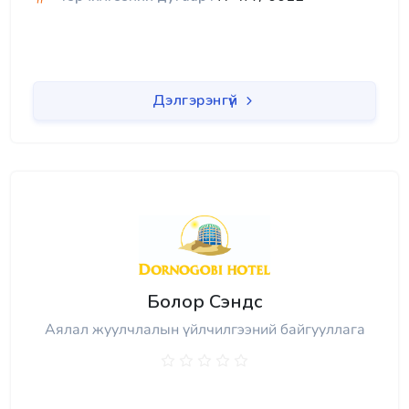
Дэлгэрэнгүй
Болор Сэндс
Аялал жуулчлалын үйлчилгээний байгууллага