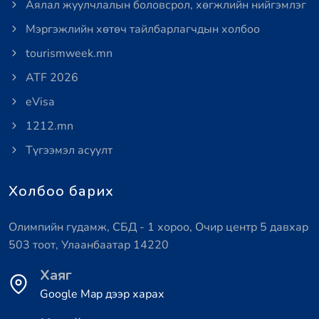
Аялал жуулчлалын боловсрол, хөгжлийн нийгэмлэг
Мэргэжлийн хөтөч тайлбарлагчдын холбоо
tourismweek.mn
ATF 2026
eVisa
1212.mn
Түгээмэл асуулт
Холбоо барих
Олимпийн гудамж, СБД - 1 хороо, Очир центр 5 давхар
503 тоот, Улаанбаатар 14220
Хаяг
Google Map дээр харах