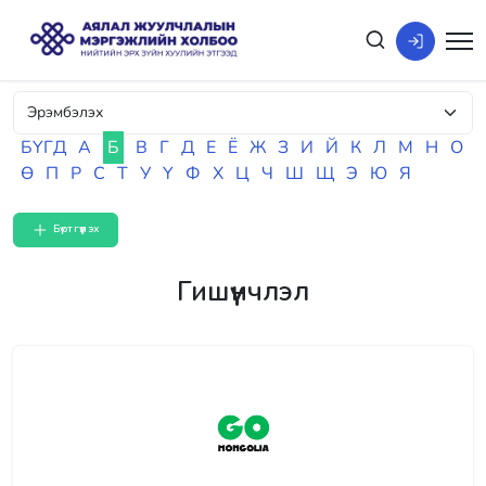
БҮГД
А
Б
В
Г
Д
Е
Ё
Ж
З
И
Й
К
Л
М
Н
О
Ө
П
Р
С
Т
У
Ү
Ф
Х
Ц
Ч
Ш
Щ
Э
Ю
Я
Бүртгүүлэх
Гишүүнчлэл