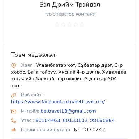
Бэл Дрийм Трэйвэл
Тур оператор компани
Товч мэдээлэл:
Хаяг :
Улаанбаатар хот, Сүхбаатар дүүрэг, 6-р
хороо, Бага тойруу, Хүнсний 4-р дэлгүүр, Худалдаа
хөгжлийн банктай шар оффис, 3 давхар 304
тоот
Вэб сайт :
https://www.facebook.com/beltravel.mn/
И-мэйл:
beltravel18@gmail.com
Утас :
80104463, 80133103, 99165884
Гэрчилгээний дугаар :
№ ITO / 0242