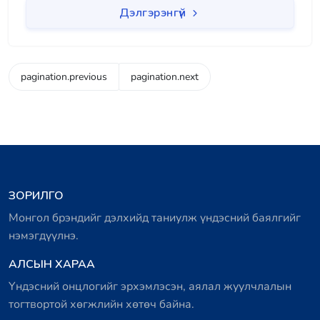
Дэлгэрэнгүй
pagination.previous
pagination.next
ЗОРИЛГО
Монгол брэндийг дэлхийд таниулж үндэсний баялгийг
нэмэгдүүлнэ.
АЛСЫН ХАРАА
Үндэсний онцлогийг эрхэмлэсэн, аялал жуулчлалын
тогтвортой хөгжлийн хөтөч байна.