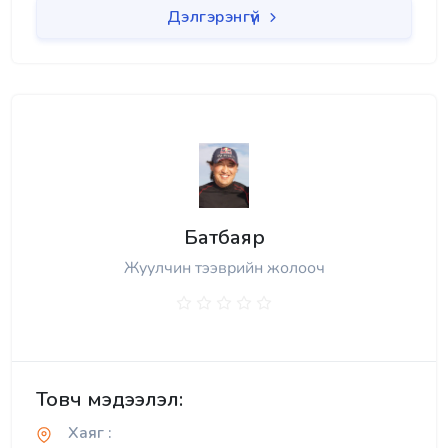
Дэлгэрэнгүй
Батбаяр
Жуулчин тээврийн жолооч
Товч мэдээлэл:
Хаяг :