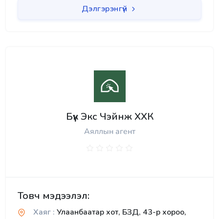
Дэлгэрэнгүй
Бүүк Экс Чэйнж ХХК
Аяллын агент
Товч мэдээлэл:
Хаяг :
Улаанбаатар хот, БЗД, 43-р хороо,