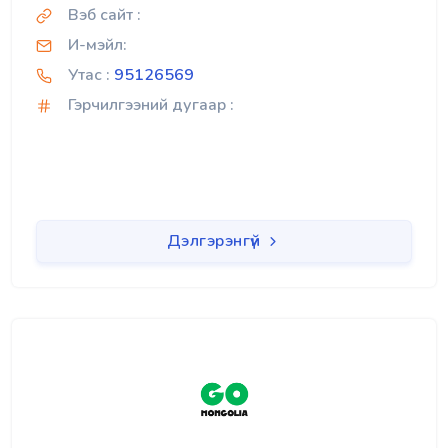
Вэб сайт :
И-мэйл:
Утас :
95126569
Гэрчилгээний дугаар :
Дэлгэрэнгүй