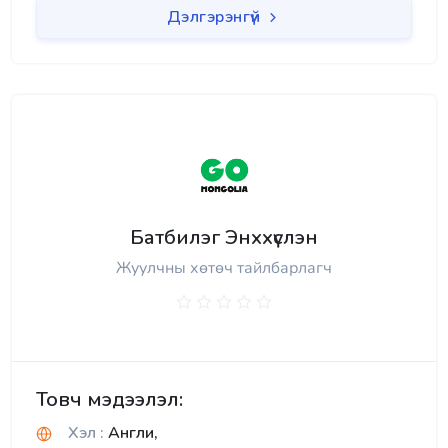
Дэлгэрэнгүй
Батбилэг Энххүслэн
Жуулчны хөтөч тайлбарлагч
Товч мэдээлэл:
Хэл :
Англи,