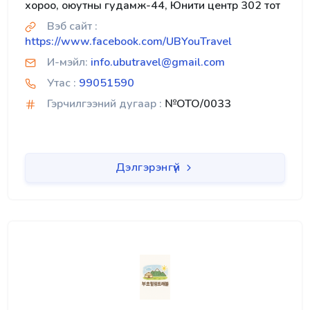
хороо, оюутны гудамж-44, Юнити центр 302 тот
Вэб сайт :
https://www.facebook.com/UBYouTravel
И-мэйл:
info.ubutravel@gmail.com
Утас :
99051590
Гэрчилгээний дугаар :
№OTO/0033
Дэлгэрэнгүй