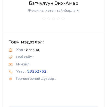
Батчулуун Энх-Амар
Жуулчны хөтөч тайлбарлагч
Товч мэдээлэл:
Хэл :
Испани,
Вэб сайт :
И-мэйл:
Утас :
99252762
Гэрчилгээний дугаар :