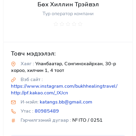
Бөх Хиллин Трэйвэл
Тур оператор компани
Товч мэдээлэл:
Хаяг :
Уланбаатар, Сонгинохайрхан, 30-р
хороо, хилчин 1, 4 тоот
Вэб сайт :
https://www.instagram.com/bukhhealingtravel/
http://pf.kakao.com/_IXJcn
И-мэйл:
katangs.bb@gmail.com
Утас :
80985489
Гэрчилгээний дугаар :
№ ITO / 0251