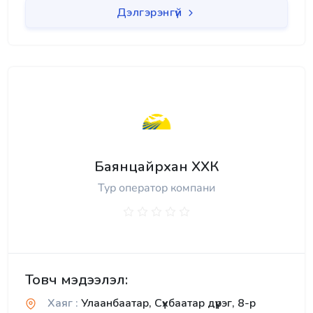
Дэлгэрэнгүй
Баянцайрхан ХХК
Тур оператор компани
Товч мэдээлэл:
Хаяг :
Улаанбаатар, Сүхбаатар дүүрэг, 8-р