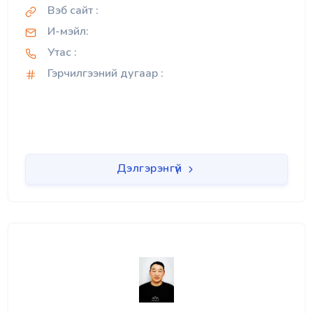
Вэб сайт :
И-мэйл:
Утас :
Гэрчилгээний дугаар :
Дэлгэрэнгүй