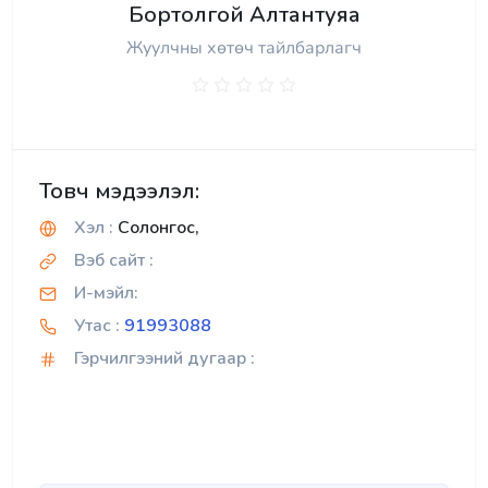
Бортолгой Алтантуяа
Жуулчны хөтөч тайлбарлагч
Товч мэдээлэл:
Хэл :
Солонгос,
Вэб сайт :
И-мэйл:
Утас :
91993088
Гэрчилгээний дугаар :