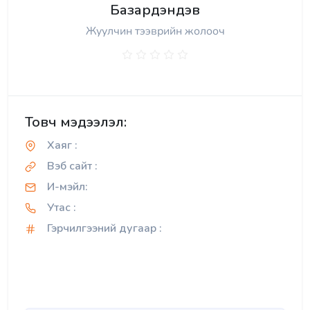
Базардэндэв
Жуулчин тээврийн жолооч
Товч мэдээлэл:
Хаяг :
Вэб сайт :
И-мэйл:
Утас :
Гэрчилгээний дугаар :