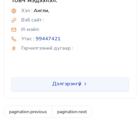
Товч мэдээлэл:
Хэл :
Англи,
Вэб сайт :
И-мэйл:
Утас :
99447421
Гэрчилгээний дугаар :
Дэлгэрэнгүй
pagination.previous
pagination.next