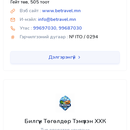
Гейт төв, 505 тоот
Вэб сайт :
www.betravel.mn
И-мэйл:
info@betravel.mn
Утас :
99697030, 99687030
Гэрчилгээний дугаар :
№ ITO / 0294
Дэлгэрэнгүй
Билгүүн Төгөлдөр Тэмүүлэн ХХК