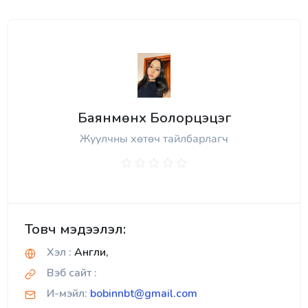
Баянмөнх Болорцэцэг
Жуулчны хөтөч тайлбарлагч
Товч мэдээлэл:
Хэл :
Англи,
Вэб сайт :
И-мэйл:
bobinnbt@gmail.com