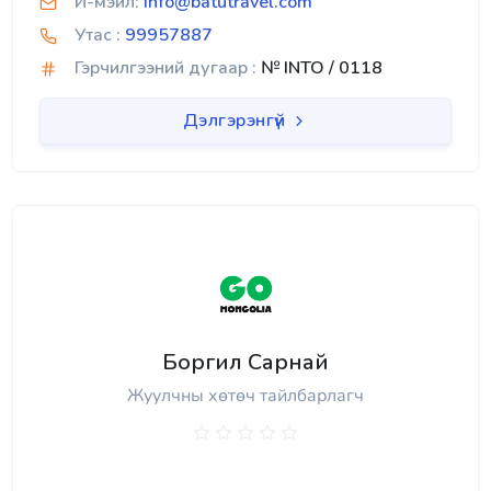
И-мэйл:
info@batutravel.com
Утас :
99957887
Гэрчилгээний дугаар :
№ INTO / 0118
Дэлгэрэнгүй
Боргил Сарнай
Жуулчны хөтөч тайлбарлагч