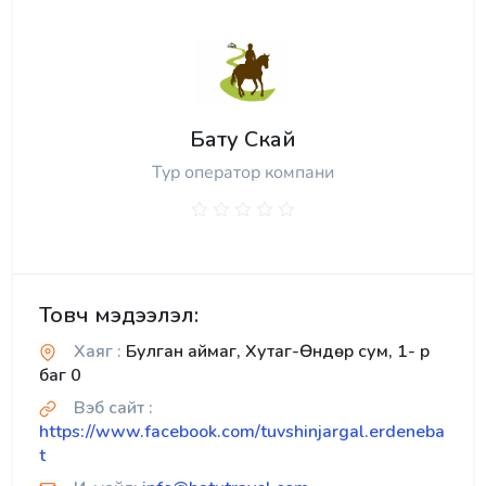
Бату Скай
Тур оператор компани
Товч мэдээлэл:
Хаяг :
Булган аймаг, Хутаг-Өндөр сум, 1- р
баг 0
Вэб сайт :
https://www.facebook.com/tuvshinjargal.erdeneba
t