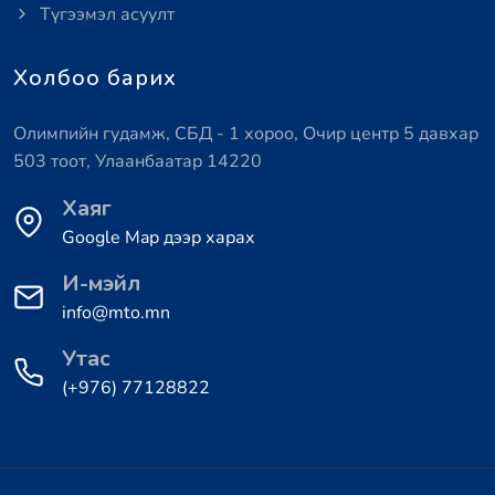
Түгээмэл асуулт
Холбоо барих
Олимпийн гудамж, СБД - 1 хороо, Очир центр 5 давхар
503 тоот, Улаанбаатар 14220
Хаяг
Google Map дээр харах
И-мэйл
info@mto.mn
Утас
(+976) 77128822