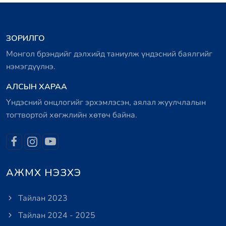
ЗОРИЛГО
Монгол брэндийг дэлхийд таниулж үндэсний баялгийг
нэмэгдүүлнэ.
АЛСЫН ХАРАА
Үндэсний онцлогийг эрхэмлэсэн, аялал жуулчлалын
тогтвортой хөгжлийн хөтөч байна.
АЖМХ НЭЗХЭ
Тайлан 2023
Тайлан 2024 - 2025