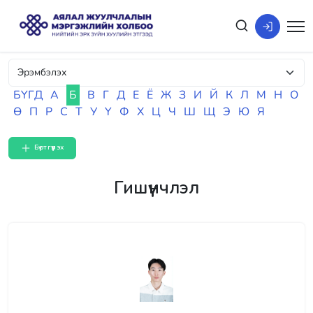
БҮГД
А
Б
В
Г
Д
Е
Ё
Ж
З
И
Й
К
Л
М
Н
О
Ө
П
Р
С
Т
У
Ү
Ф
Х
Ц
Ч
Ш
Щ
Э
Ю
Я
Бүртгүүлэх
Гишүүнчлэл