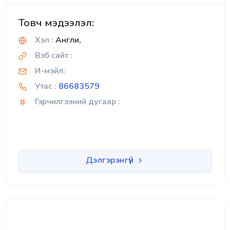
Товч мэдээлэл:
Хэл :
Англи,
Вэб сайт :
И-мэйл:
Утас :
86683579
Гэрчилгээний дугаар :
Дэлгэрэнгүй