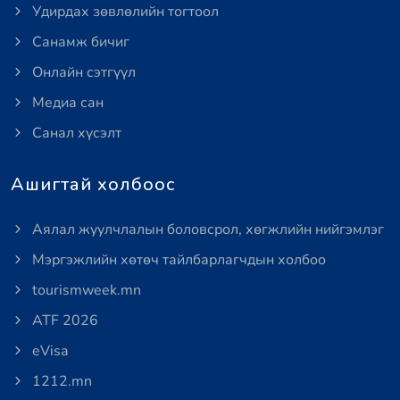
Удирдах зөвлөлийн тогтоол
Санамж бичиг
Онлайн сэтгүүл
Медиа сан
Санал хүсэлт
Ашигтай холбоос
Аялал жуулчлалын боловсрол, хөгжлийн нийгэмлэг
Мэргэжлийн хөтөч тайлбарлагчдын холбоо
tourismweek.mn
ATF 2026
eVisa
1212.mn