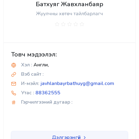
Батхуяг Жавхланбаяр
Жуулчны хөтөч тайлбарлагч
Товч мэдээлэл:
Хэл :
Англи,
Вэб сайт :
И-мэйл:
javhlanbayrbathuyg@gmail.com
Утас :
88362555
Гэрчилгээний дугаар :
Дэлгэрэнгүй