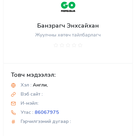
Банзрагч Энхсайхан
Жуулчны хөтөч тайлбарлагч
Товч мэдээлэл:
Хэл :
Англи,
Вэб сайт :
И-мэйл:
Утас :
86067975
Гэрчилгээний дугаар :