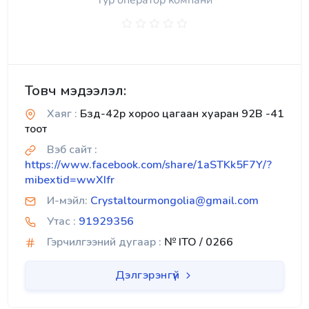
Тур оператор компани
Товч мэдээлэл:
Хаяг :
Бзд-42р хороо цагаан хуаран 92В -41
тоот
Вэб сайт :
https://www.facebook.com/share/1aSTKk5F7Y/?
mibextid=wwXIfr
И-мэйл:
Crystaltourmongolia@gmail.com
Утас :
91929356
Гэрчилгээний дугаар :
№ ITO / 0266
Дэлгэрэнгүй