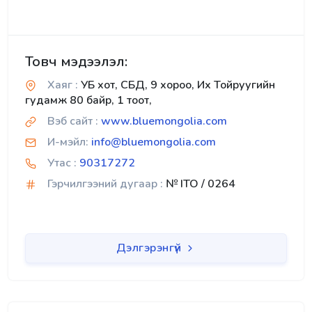
Товч мэдээлэл:
Хаяг :
УБ хот, СБД, 9 хороо, Их Тойруугийн
гудамж 80 байр, 1 тоот,
Вэб сайт :
www.bluemongolia.com
И-мэйл:
info@bluemongolia.com
Утас :
90317272
Гэрчилгээний дугаар :
№ ITO / 0264
Дэлгэрэнгүй