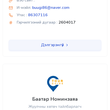
Вэб сайт :
И-мэйл:
buugi86@naver.com
Утас :
86307116
Гэрчилгээний дугаар :
2604017
Дэлгэрэнгүй
Баатар Номинзаяа
Жуулчны хөтөч тайлбарлагч