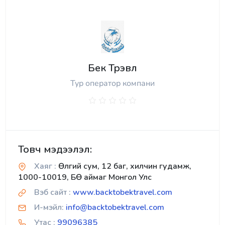
Бек Трэвл
Тур оператор компани
Товч мэдээлэл:
Хаяг :
Өлгий сум, 12 баг, хилчин гудамж,
1000-10019, БӨ аймаг Монгол Улс
Вэб сайт :
www.backtobektravel.com
И-мэйл:
info@backtobektravel.com
Утас :
99096385