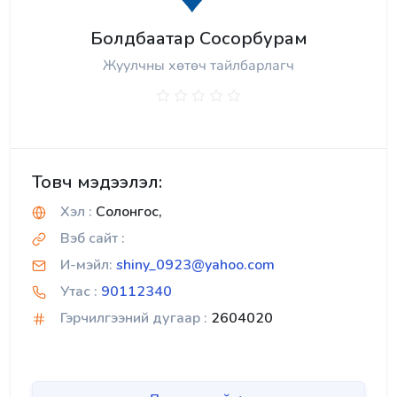
Болдбаатар Сосорбурам
Жуулчны хөтөч тайлбарлагч
Товч мэдээлэл:
Хэл :
Солонгос,
Вэб сайт :
И-мэйл:
shiny_0923@yahoo.com
Утас :
90112340
Гэрчилгээний дугаар :
2604020