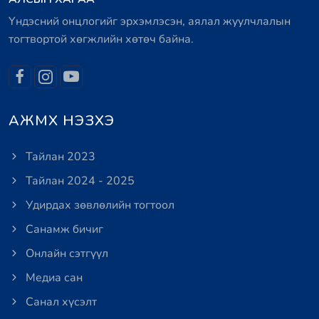
Үндэсний онцлогийг эрхэмлэсэн, аялал жуулчлалын
тогтвортой хөгжлийн хөтөч байна.
АЖМХ НЭЗХЭ
Тайлан 2023
Тайлан 2024 - 2025
Удирдах зөвлөлийн тогтоол
Санамж бичиг
Онлайн сэтгүүл
Медиа сан
Санал хүсэлт