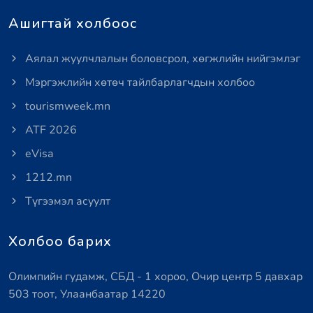
Ашигтай холбоос
Аялал жуулчлалын боловсрол, хөгжлийн нийгэмлэг
Мэргэжлийн хөтөч тайлбарлагчдын холбоо
tourismweek.mn
ATF 2026
eVisa
1212.mn
Түгээмэл асуулт
Холбоо барих
Олимпийн гудамж, СБД - 1 хороо, Очир центр 5 давхар
503 тоот, Улаанбаатар 14220