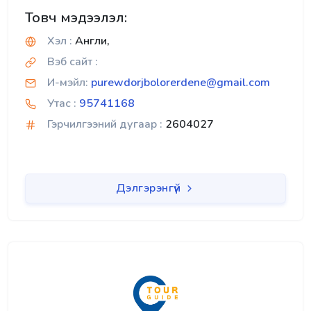
Товч мэдээлэл:
Хэл :
Англи,
Вэб сайт :
И-мэйл:
purewdorjbolorerdene@gmail.com
Утас :
95741168
Гэрчилгээний дугаар :
2604027
Дэлгэрэнгүй