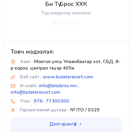
Би Тү Брос ХХК
Тур оператор компани
Товч мэдээлэл:
Хаяг :
Монгол улсь Улаанбаатар хот, СБД, 8-
р хороо, цэнтрал тауэр 405а
Вэб сайт :
www.buteleresort.com
И-мэйл:
info@bitubros.mn ,
info@buteleresort.com
Утас :
976- 77300300
Гэрчилгээний дугаар :
№ ITO / 0329
Дэлгэрэнгүй