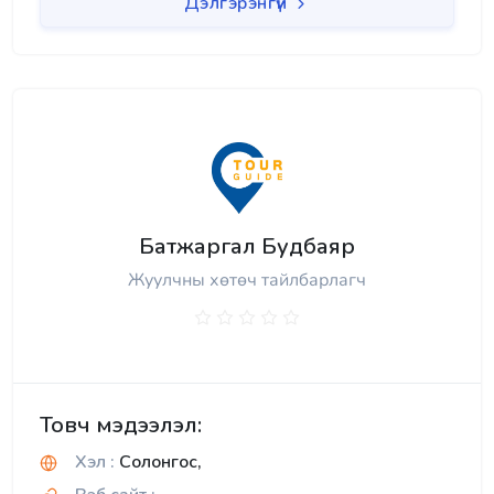
Дэлгэрэнгүй
Батжаргал Будбаяр
Жуулчны хөтөч тайлбарлагч
Товч мэдээлэл:
Хэл :
Солонгос,