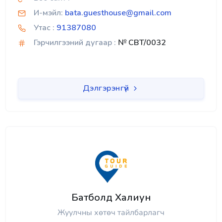
И-мэйл:
bata.guesthouse@gmail.com
Утас :
91387080
Гэрчилгээний дугаар :
№ CBT/0032
Дэлгэрэнгүй
Батболд Халиун
Жуулчны хөтөч тайлбарлагч