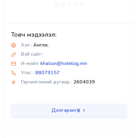
Товч мэдээлэл:
Хэл :
Англи,
Вэб сайт :
И-мэйл:
khaliun@hotelog.mn
Утас :
88079157
Гэрчилгээний дугаар :
2604039
Дэлгэрэнгүй