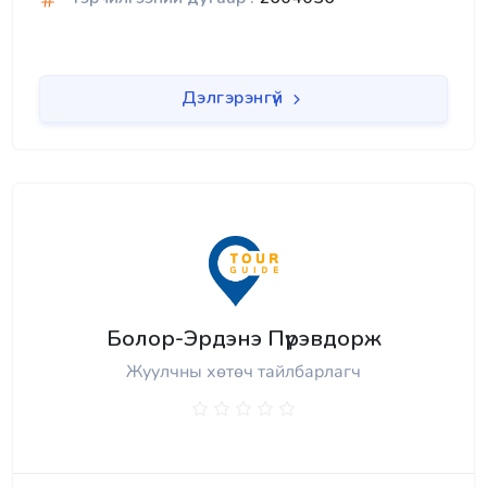
Дэлгэрэнгүй
Болор-Эрдэнэ Пүрэвдорж
Жуулчны хөтөч тайлбарлагч