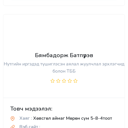
Бямбадорж Батпүрэв
Нутгийн иргэдэд түшиглэсэн аялал жуулчлал эрхлэгчид
болон ТББ
Товч мэдээлэл:
Хаяг :
Хөвсгөл аймаг Мөрөн сум 5-8-4тоот
Вэб сайт :