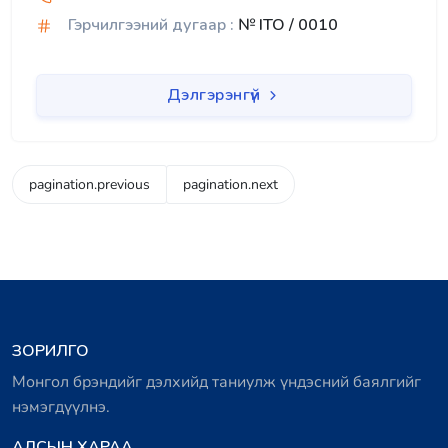
Гэрчилгээний дугаар :
№ ITO / 0010
Дэлгэрэнгүй
pagination.previous
pagination.next
ЗОРИЛГО
Монгол брэндийг дэлхийд таниулж үндэсний баялгийг
нэмэгдүүлнэ.
АЛСЫН ХАРАА