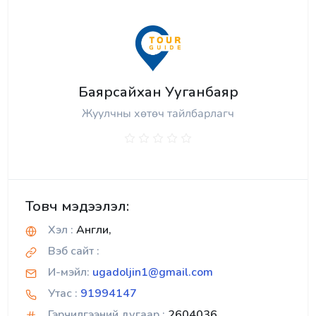
Баярсайхан Ууганбаяр
Жуулчны хөтөч тайлбарлагч
Товч мэдээлэл:
Хэл :
Англи,
Вэб сайт :
И-мэйл:
ugadoljin1@gmail.com
Утас :
91994147
Гэрчилгээний дугаар :
2604036