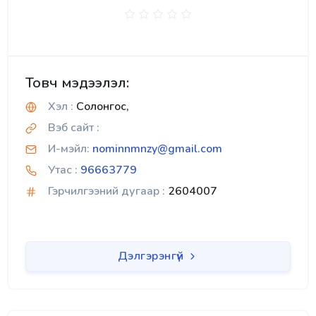
Товч мэдээлэл:
Хэл :
Солонгос,
Вэб сайт :
И-мэйл:
nominnmnzy@gmail.com
Утас :
96663779
Гэрчилгээний дугаар :
2604007
Дэлгэрэнгүй