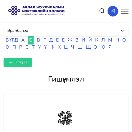
БҮГД
А
Б
В
Г
Д
Е
Ё
Ж
З
И
Й
К
Л
М
Н
О
Ө
П
Р
С
Т
У
Ү
Ф
Х
Ц
Ч
Ш
Щ
Э
Ю
Я
Бүртгүүлэх
Гишүүнчлэл