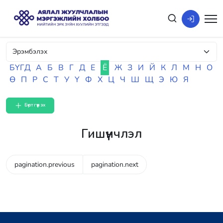
БҮГД
А
Б
В
Г
Д
Е
Ё
Ж
З
И
Й
К
Л
М
Н
О
Ө
П
Р
С
Т
У
Ү
Ф
Х
Ц
Ч
Ш
Щ
Э
Ю
Я
Бүртгүүлэх
Гишүүнчлэл
pagination.previous
pagination.next