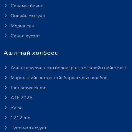
Санамж бичиг
Онлайн сэтгүүл
Медиа сан
Санал хүсэлт
Ашигтай холбоос
Аялал жуулчлалын боловсрол, хөгжлийн нийгэмлэг
Мэргэжлийн хөтөч тайлбарлагчдын холбоо
tourismweek.mn
ATF 2026
eVisa
1212.mn
Түгээмэл асуулт