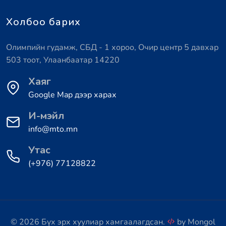
Холбоо барих
Олимпийн гудамж, СБД - 1 хороо, Очир центр 5 давхар
503 тоот, Улаанбаатар 14220
Хаяг
Google Map дээр харах
И-мэйл
info@mto.mn
Утас
(+976) 77128822
© 2026 Бүх эрх хуулиар хамгаалагдсан.
by
Mongol