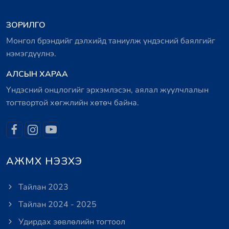
ЗОРИЛГО
Монгол брэндийг дэлхийд таниулж үндэсний баялгийг
нэмэгдүүлнэ.
АЛСЫН ХАРАА
Үндэсний онцлогийг эрхэмлэсэн, аялал жуулчлалын
тогтвортой хөгжлийн хөтөч байна.
АЖМХ НЭЗХЭ
Тайлан 2023
Тайлан 2024 - 2025
Удирдах зөвлөлийн тогтоол