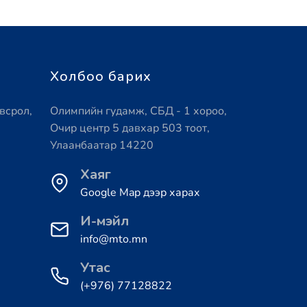
Холбоо барих
всрол,
Олимпийн гудамж, СБД - 1 хороо,
Очир центр 5 давхар 503 тоот,
Улаанбаатар 14220
Хаяг
Google Map дээр харах
И-мэйл
info@mto.mn
Утас
(+976) 77128822