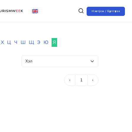
URISMW
EE
K
Нэвтрэх / Бүртгүүлэх
Х
Ц
Ч
Ш
Щ
Э
Ю
Я
‹
1
›