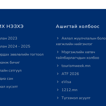
Х НЭЗХЭ
Ашигтай холбоос
лан 2023
Аялал жуулчлалын боло
хөгжлийн нийгэмлэг
лан 2024 - 2025
Мэргэжлийн хөтөч
рдах зөвлөлийн тогтоол
тайлбарлагчдын холбоо
амж бичиг
tourismweek.mn
айн сэтгүүл
ATF 2026
иа сан
eVisa
ал хүсэлт
1212.mn
Түгээмэл асуулт