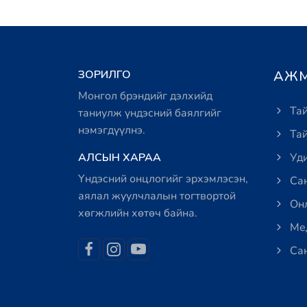
ЗОРИЛГО
АЖМ
Монгол брэндийг дэлхийд
Тай
таниулж үндэсний баялгийг
нэмэгдүүлнэ.
Тай
АЛСЫН ХАРАА
Уди
Үндэсний онцлогийг эрхэмлэсэн,
Сан
аялал жуулчлалын тогтвортой
Онл
хөгжлийн хөтөч байна.
Мед
Сан