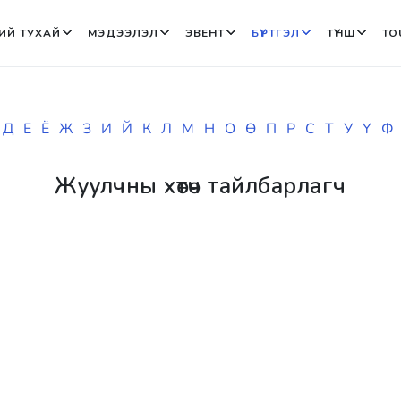
ИЙ ТУХАЙ
МЭДЭЭЛЭЛ
ЭВЕНТ
БҮРТГЭЛ
ТҮНШ
TO
Д
Е
Ё
Ж
З
И
Й
К
Л
М
Н
О
Ө
П
Р
С
Т
У
Ү
Ф
Жуулчны хөтөч тайлбарлагч