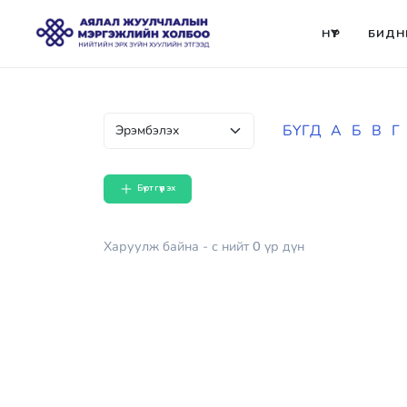
НҮҮР
БИДН
БҮГД
А
Б
В
Г
Бүртгүүлэх
Харуулж байна
- с
нийт
0
үр дүн