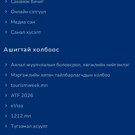
Санамж бичиг
Онлайн сэтгүүл
Медиа сан
Санал хүсэлт
Ашигтай холбоос
Аялал жуулчлалын боловсрол, хөгжлийн нийгэмлэг
Мэргэжлийн хөтөч тайлбарлагчдын холбоо
tourismweek.mn
ATF 2026
eVisa
1212.mn
Түгээмэл асуулт