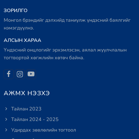
ЗОРИЛГО
Монгол брэндийг дэлхийд таниулж үндэсний баялгийг
нэмэгдүүлнэ.
АЛСЫН ХАРАА
Үндэсний онцлогийг эрхэмлэсэн, аялал жуулчлалын
тогтвортой хөгжлийн хөтөч байна.
АЖМХ НЭЗХЭ
Тайлан 2023
Тайлан 2024 - 2025
Удирдах зөвлөлийн тогтоол