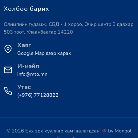
Холбоо барих
Олимпийн гудамж, СБД - 1 хороо, Очир центр 5 давхар
503 тоот, Улаанбаатар 14220
Хаяг
Google Map дээр харах
И-мэйл
info@mto.mn
Утас
(+976) 77128822
© 2026 Бүх эрх хуулиар хамгаалагдсан.
by
Mongol