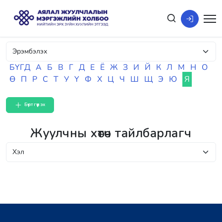
БҮГД
А
Б
В
Г
Д
Е
Ё
Ж
З
И
Й
К
Л
М
Н
О
Ө
П
Р
С
Т
У
Ү
Ф
Х
Ц
Ч
Ш
Щ
Э
Ю
Я
Бүртгүүлэх
Жуулчны хөтөч тайлбарлагч