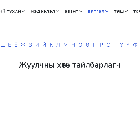
ИЙ ТУХАЙ
МЭДЭЭЛЭЛ
ЭВЕНТ
БҮРТГЭЛ
ТҮНШ
TO
Д
Е
Ё
Ж
З
И
Й
К
Л
М
Н
О
Ө
П
Р
С
Т
У
Ү
Ф
Жуулчны хөтөч тайлбарлагч