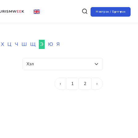
URISMW
EE
K
Нэвтрэх / Бүртгүүлэх
Х
Ц
Ч
Ш
Щ
Э
Ю
Я
‹
1
2
›