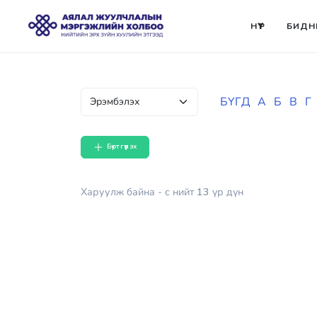
НҮҮР
БИДН
БҮГД
А
Б
В
Г
Бүртгүүлэх
Харуулж байна
- с
нийт
13
үр дүн