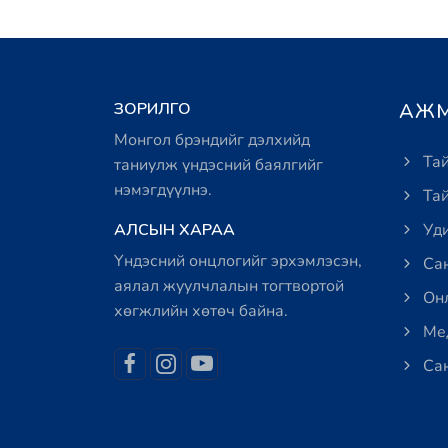
ЗОРИЛГО
АЖМ
Монгол брэндийг дэлхийд
Тай
таниулж үндэсний баялгийг
нэмэгдүүлнэ.
Тай
АЛСЫН ХАРАА
Уди
Үндэсний онцлогийг эрхэмлэсэн,
Сан
аялал жуулчлалын тогтвортой
Онл
хөгжлийн хөтөч байна.
Мед
Сан