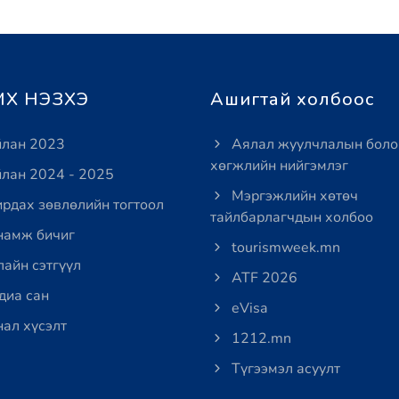
Х НЭЗХЭ
Ашигтай холбоос
лан 2023
Аялал жуулчлалын боло
хөгжлийн нийгэмлэг
лан 2024 - 2025
Мэргэжлийн хөтөч
рдах зөвлөлийн тогтоол
тайлбарлагчдын холбоо
амж бичиг
tourismweek.mn
айн сэтгүүл
ATF 2026
иа сан
eVisa
ал хүсэлт
1212.mn
Түгээмэл асуулт