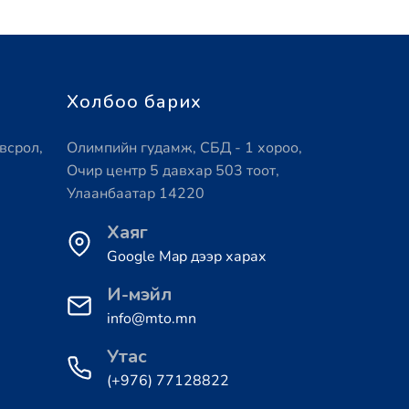
Холбоо барих
всрол,
Олимпийн гудамж, СБД - 1 хороо,
Очир центр 5 давхар 503 тоот,
Улаанбаатар 14220
Хаяг
Google Map дээр харах
И-мэйл
info@mto.mn
Утас
(+976) 77128822