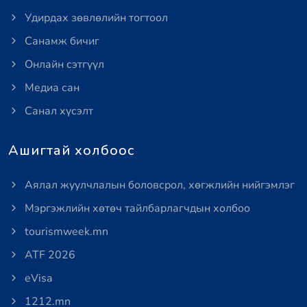
Удирдах зөвлөлийн тогтоол
Санамж бичиг
Онлайн сэтгүүл
Медиа сан
Санал хүсэлт
Ашигтай холбоос
Аялал жуулчлалын боловсрол, хөгжлийн нийгэмлэг
Мэргэжлийн хөтөч тайлбарлагчдын холбоо
tourismweek.mn
ATF 2026
eVisa
1212.mn