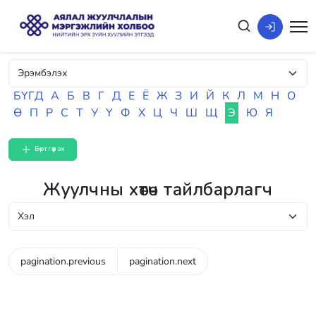
БҮГД
А
Б
В
Г
Д
Е
Ё
Ж
З
И
Й
К
Л
М
Н
О
Ө
П
Р
С
Т
У
Ү
Ф
Х
Ц
Ч
Ш
Щ
Э
Ю
Я
Бүртгүүлэх
Жуулчны хөтөч тайлбарлагч
pagination.previous
pagination.next