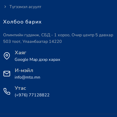
Түгээмэл асуулт
Холбоо барих
Олимпийн гудамж, СБД - 1 хороо, Очир центр 5 давхар
503 тоот, Улаанбаатар 14220
Хаяг
Google Map дээр харах
И-мэйл
info@mto.mn
Утас
(+976) 77128822