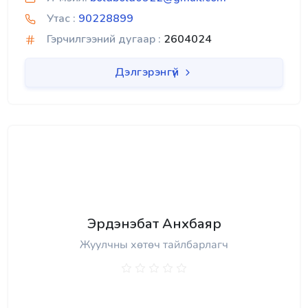
Утас :
90228899
Гэрчилгээний дугаар :
2604024
Дэлгэрэнгүй
Эрдэнэбат Анхбаяр
Жуулчны хөтөч тайлбарлагч