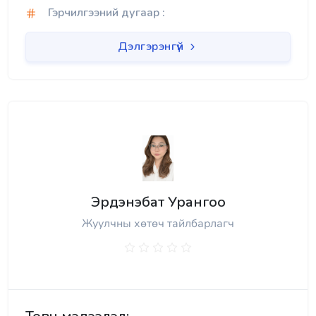
Гэрчилгээний дугаар :
Дэлгэрэнгүй
Эрдэнэбат Урангоо
Жуулчны хөтөч тайлбарлагч