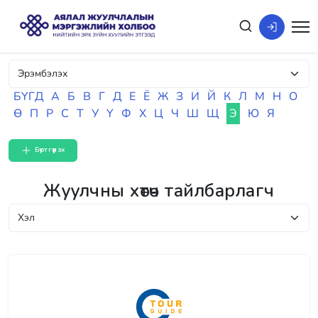
БҮГД
А
Б
В
Г
Д
Е
Ё
Ж
З
И
Й
К
Л
М
Н
О
Ө
П
Р
С
Т
У
Ү
Ф
Х
Ц
Ч
Ш
Щ
Э
Ю
Я
Бүртгүүлэх
Жуулчны хөтөч тайлбарлагч