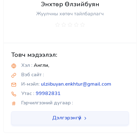
Энхтөр Өлзийбуян
Жуулчны хөтөч тайлбарлагч
Товч мэдээлэл:
Хэл :
Англи,
Вэб сайт :
И-мэйл:
ulziibuyan.enkhtur@gmail.com
Утас :
99982831
Гэрчилгээний дугаар :
Дэлгэрэнгүй