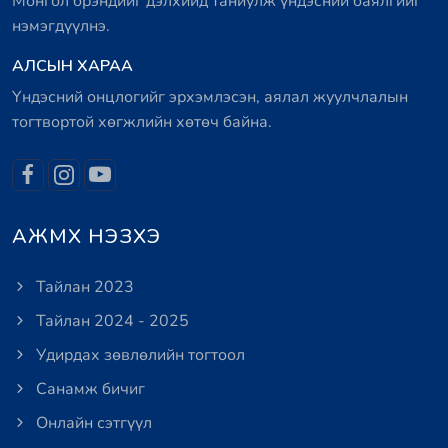
Монгол брэндийг дэлхийд таниулж үндэсний баялгийг
нэмэгдүүлнэ.
АЛСЫН ХАРАА
Үндэсний онцлогийг эрхэмлэсэн, аялал жуулчлалын
тогтвортой хөгжлийн хөтөч байна.
АЖМХ НЭЗХЭ
Тайлан 2023
Тайлан 2024 - 2025
Удирдах зөвлөлийн тогтоол
Санамж бичиг
Онлайн сэтгүүл