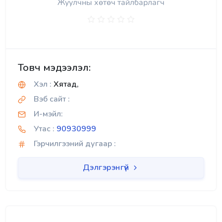
Жуулчны хөтөч тайлбарлагч
Товч мэдээлэл:
Хэл :
Хятад,
Вэб сайт :
И-мэйл:
Утас :
90930999
Гэрчилгээний дугаар :
Дэлгэрэнгүй