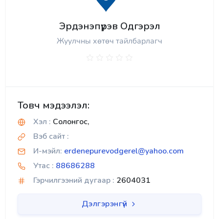
Эрдэнэпүрэв Одгэрэл
Жуулчны хөтөч тайлбарлагч
Товч мэдээлэл:
Хэл :
Солонгос,
Вэб сайт :
И-мэйл:
erdenepurevodgerel@yahoo.com
Утас :
88686288
Гэрчилгээний дугаар :
2604031
Дэлгэрэнгүй