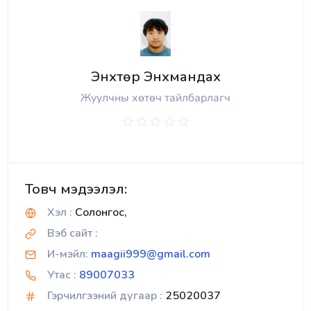
Энхтөр Энхмандах
Жуулчны хөтөч тайлбарлагч
Товч мэдээлэл:
Хэл :
Солонгос,
Вэб сайт :
И-мэйл:
maagii999@gmail.com
Утас :
89007033
Гэрчилгээний дугаар :
25020037