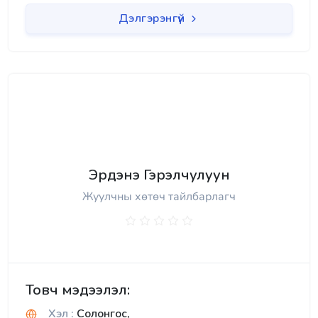
Дэлгэрэнгүй
Эрдэнэ Гэрэлчулуун
Жуулчны хөтөч тайлбарлагч
Товч мэдээлэл:
Хэл :
Солонгос,