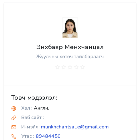
Энхбаяр Мөнхчанцал
Жуулчны хөтөч тайлбарлагч
Товч мэдээлэл:
Хэл :
Англи,
Вэб сайт :
И-мэйл:
munkhchantsal.e@gmail.com
Утас :
89484450