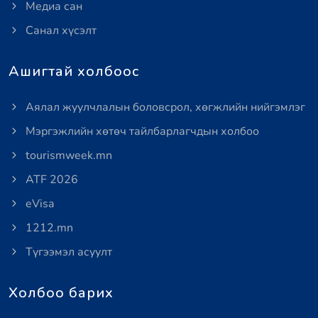
Медиа сан
Санал хүсэлт
Ашигтай холбоос
Аялал жуулчлалын боловсрол, хөгжлийн нийгэмлэг
Мэргэжлийн хөтөч тайлбарлагчдын холбоо
tourismweek.mn
ATF 2026
eVisa
1212.mn
Түгээмэл асуулт
Холбоо барих