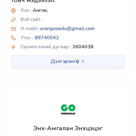
Товч мэдээлэл:
Хэл :
Англи,
Вэб сайт :
И-мэйл:
urangooedu@gmail.com
Утас :
88740042
Гэрчилгээний дугаар :
2604038
Дэлгэрэнгүй
Энх-Амгалан Энхцэцэг