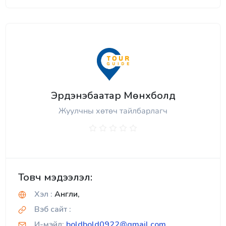
Эрдэнэбаатар Мөнхболд
Жуулчны хөтөч тайлбарлагч
Товч мэдээлэл:
Хэл :
Англи,
Вэб сайт :
И-мэйл:
boldbold0922@gmail.com