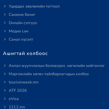
Удирдах зөвлөлийн тогтоол
Санамж бичиг
Онлайн сэтгүүл
Медиа сан
Санал хүсэлт
Ашигтай холбоос
Аялал жуулчлалын боловсрол, хөгжлийн нийгэмлэг
Мэргэжлийн хөтөч тайлбарлагчдын холбоо
tourismweek.mn
ATF 2026
eVisa
1212.mn