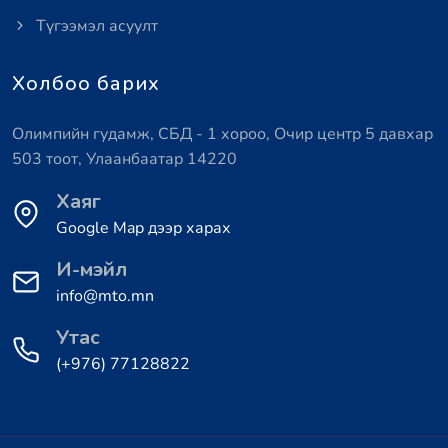
Түгээмэл асуулт
Холбоо барих
Олимпийн гудамж, СБД - 1 хороо, Очир центр 5 давхар
503 тоот, Улаанбаатар 14220
Хаяг
Google Map дээр харах
И-мэйл
info@mto.mn
Утас
(+976) 77128822