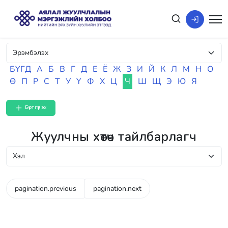
БҮГД
А
Б
В
Г
Д
Е
Ё
Ж
З
И
Й
К
Л
М
Н
О
Ө
П
Р
С
Т
У
Ү
Ф
Х
Ц
Ч
Ш
Щ
Э
Ю
Я
Бүртгүүлэх
Жуулчны хөтөч тайлбарлагч
pagination.previous
pagination.next