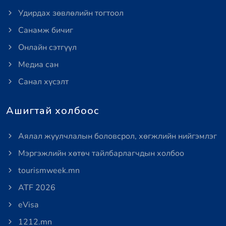
Удирдах зөвлөлийн тогтоол
Санамж бичиг
Онлайн сэтгүүл
Медиа сан
Санал хүсэлт
Ашигтай холбоос
Аялал жуулчлалын боловсрол, хөгжлийн нийгэмлэг
Мэргэжлийн хөтөч тайлбарлагчдын холбоо
tourismweek.mn
ATF 2026
eVisa
1212.mn