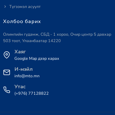
Түгээмэл асуулт
Холбоо барих
Олимпийн гудамж, СБД - 1 хороо, Очир центр 5 давхар
503 тоот, Улаанбаатар 14220
Хаяг
Google Map дээр харах
И-мэйл
info@mto.mn
Утас
(+976) 77128822