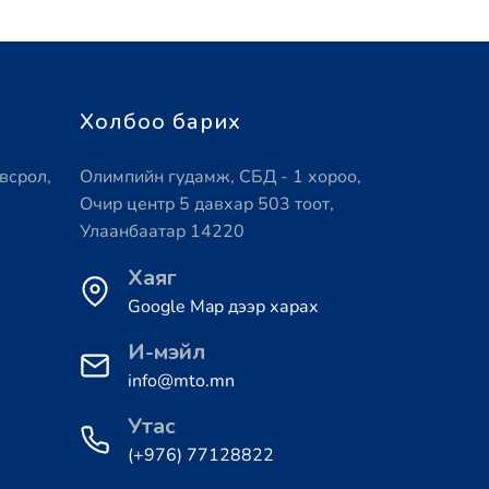
Холбоо барих
всрол,
Олимпийн гудамж, СБД - 1 хороо,
Очир центр 5 давхар 503 тоот,
Улаанбаатар 14220
Хаяг
Google Map дээр харах
И-мэйл
info@mto.mn
Утас
(+976) 77128822