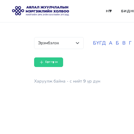
НҮҮР
БИДН
БҮГД
А
Б
В
Г
Бүртгүүлэх
Харуулж байна
- с
нийт
9
үр дүн