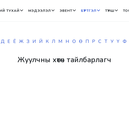
ИЙ ТУХАЙ
МЭДЭЭЛЭЛ
ЭВЕНТ
БҮРТГЭЛ
ТҮНШ
TO
Д
Е
Ё
Ж
З
И
Й
К
Л
М
Н
О
Ө
П
Р
С
Т
У
Ү
Ф
Жуулчны хөтөч тайлбарлагч