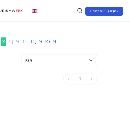
URISMW
EE
K
Нэвтрэх / Бүртгүүлэх
Х
Ц
Ч
Ш
Щ
Э
Ю
Я
‹
1
›