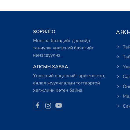
ЗОРИЛГО
АЖМ
Монгол брэндийг дэлхийд
Тай
таниулж үндэсний баялгийг
нэмэгдүүлнэ.
Тай
АЛСЫН ХАРАА
Уди
Үндэсний онцлогийг эрхэмлэсэн,
Сан
аялал жуулчлалын тогтвортой
Онл
хөгжлийн хөтөч байна.
Мед
Сан