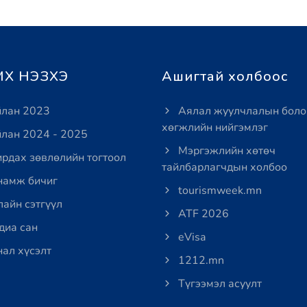
Х НЭЗХЭ
Ашигтай холбоос
лан 2023
Аялал жуулчлалын боло
хөгжлийн нийгэмлэг
лан 2024 - 2025
Мэргэжлийн хөтөч
рдах зөвлөлийн тогтоол
тайлбарлагчдын холбоо
амж бичиг
tourismweek.mn
айн сэтгүүл
ATF 2026
иа сан
eVisa
ал хүсэлт
1212.mn
Түгээмэл асуулт