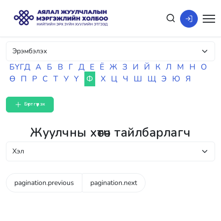
БҮГД
А
Б
В
Г
Д
Е
Ё
Ж
З
И
Й
К
Л
М
Н
О
Ө
П
Р
С
Т
У
Ү
Ф
Х
Ц
Ч
Ш
Щ
Э
Ю
Я
Бүртгүүлэх
Жуулчны хөтөч тайлбарлагч
pagination.previous
pagination.next