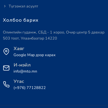
Түгээмэл асуулт
Холбоо барих
Олимпийн гудамж, СБД - 1 хороо, Очир центр 5 давхар
503 тоот, Улаанбаатар 14220
Хаяг
Google Map дээр харах
И-мэйл
info@mto.mn
Утас
(+976) 77128822