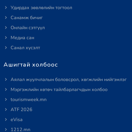
Удирдах зөвлөлийн тогтоол
Санамж бичиг
Онлайн сэтгүүл
Медиа сан
Санал хүсэлт
Ашигтай холбоос
Аялал жуулчлалын боловсрол, хөгжлийн нийгэмлэг
Мэргэжлийн хөтөч тайлбарлагчдын холбоо
tourismweek.mn
ATF 2026
eVisa
1212.mn