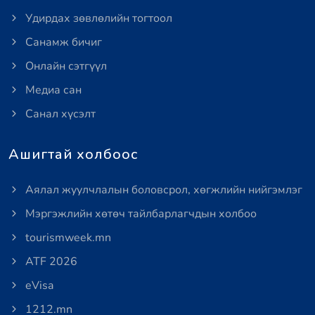
Удирдах зөвлөлийн тогтоол
Санамж бичиг
Онлайн сэтгүүл
Медиа сан
Санал хүсэлт
Ашигтай холбоос
Аялал жуулчлалын боловсрол, хөгжлийн нийгэмлэг
Мэргэжлийн хөтөч тайлбарлагчдын холбоо
tourismweek.mn
ATF 2026
eVisa
1212.mn