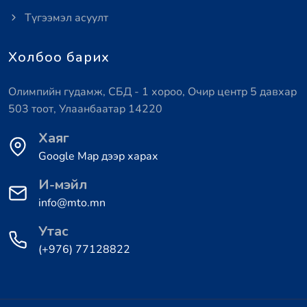
Түгээмэл асуулт
Холбоо барих
Олимпийн гудамж, СБД - 1 хороо, Очир центр 5 давхар
503 тоот, Улаанбаатар 14220
Хаяг
Google Map дээр харах
И-мэйл
info@mto.mn
Утас
(+976) 77128822