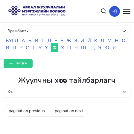
БҮГД
А
Б
В
Г
Д
Е
Ё
Ж
З
И
Й
К
Л
М
Н
О
Ө
П
Р
С
Т
У
Ү
Ф
Х
Ц
Ч
Ш
Щ
Э
Ю
Я
Бүртгүүлэх
Жуулчны хөтөч тайлбарлагч
pagination.previous
pagination.next