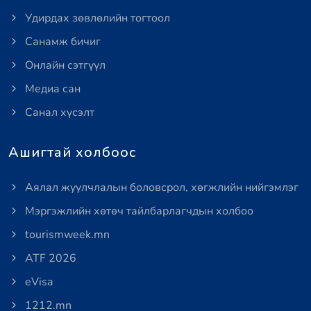
Удирдах зөвлөлийн тогтоол
Санамж бичиг
Онлайн сэтгүүл
Медиа сан
Санал хүсэлт
Ашигтай холбоос
Аялал жуулчлалын боловсрол, хөгжлийн нийгэмлэг
Мэргэжлийн хөтөч тайлбарлагчдын холбоо
tourismweek.mn
ATF 2026
eVisa
1212.mn