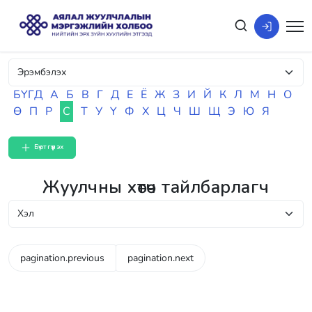
БҮГД
А
Б
В
Г
Д
Е
Ё
Ж
З
И
Й
К
Л
М
Н
О
Ө
П
Р
С
Т
У
Ү
Ф
Х
Ц
Ч
Ш
Щ
Э
Ю
Я
Бүртгүүлэх
Жуулчны хөтөч тайлбарлагч
pagination.previous
pagination.next