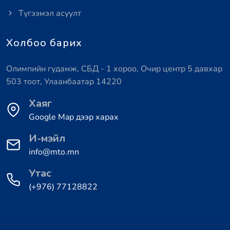
Түгээмэл асуулт
Холбоо барих
Олимпийн гудамж, СБД - 1 хороо, Очир центр 5 давхар
503 тоот, Улаанбаатар 14220
Хаяг
Google Map дээр харах
И-мэйл
info@mto.mn
Утас
(+976) 77128822