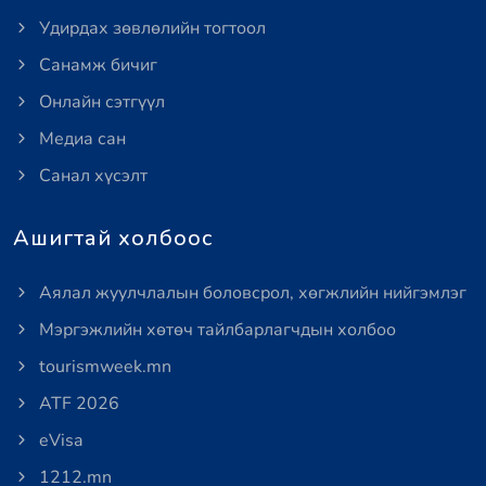
Удирдах зөвлөлийн тогтоол
Санамж бичиг
Онлайн сэтгүүл
Медиа сан
Санал хүсэлт
Ашигтай холбоос
Аялал жуулчлалын боловсрол, хөгжлийн нийгэмлэг
Мэргэжлийн хөтөч тайлбарлагчдын холбоо
tourismweek.mn
ATF 2026
eVisa
1212.mn