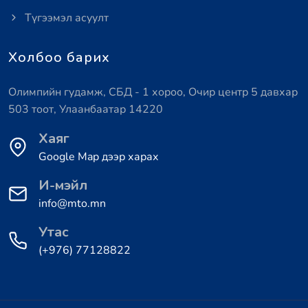
Түгээмэл асуулт
Холбоо барих
Олимпийн гудамж, СБД - 1 хороо, Очир центр 5 давхар
503 тоот, Улаанбаатар 14220
Хаяг
Google Map дээр харах
И-мэйл
info@mto.mn
Утас
(+976) 77128822