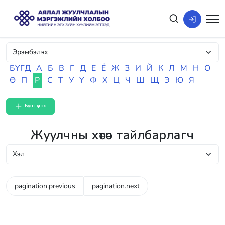
БҮГД
А
Б
В
Г
Д
Е
Ё
Ж
З
И
Й
К
Л
М
Н
О
Ө
П
Р
С
Т
У
Ү
Ф
Х
Ц
Ч
Ш
Щ
Э
Ю
Я
Бүртгүүлэх
Жуулчны хөтөч тайлбарлагч
pagination.previous
pagination.next