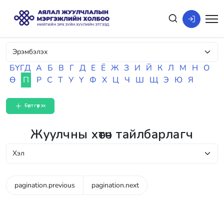
БҮГД
А
Б
В
Г
Д
Е
Ё
Ж
З
И
Й
К
Л
М
Н
О
Ө
П
Р
С
Т
У
Ү
Ф
Х
Ц
Ч
Ш
Щ
Э
Ю
Я
Бүртгүүлэх
Жуулчны хөтөч тайлбарлагч
pagination.previous
pagination.next