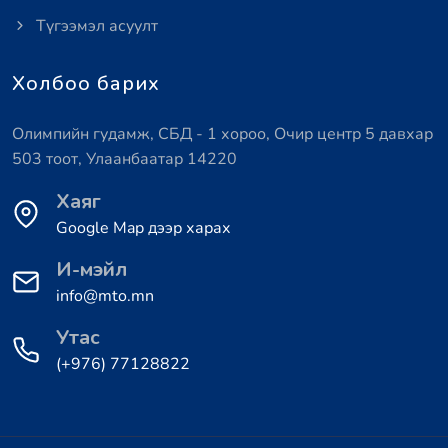
Түгээмэл асуулт
Холбоо барих
Олимпийн гудамж, СБД - 1 хороо, Очир центр 5 давхар
503 тоот, Улаанбаатар 14220
Хаяг
Google Map дээр харах
И-мэйл
info@mto.mn
Утас
(+976) 77128822