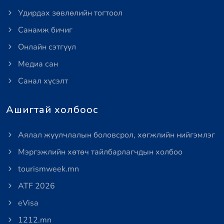
Удирдах зөвлөлийн тогтоол
Санамж бичиг
Онлайн сэтгүүл
Медиа сан
Санал хүсэлт
Ашигтай холбоос
Аялал жуулчлалын боловсрол, хөгжлийн нийгэмлэг
Мэргэжлийн хөтөч тайлбарлагчдын холбоо
tourismweek.mn
ATF 2026
eVisa
1212.mn