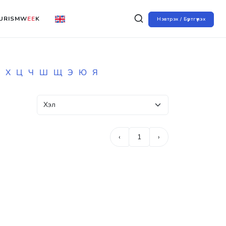
URISMW
EE
K
Нэвтрэх / Бүртгүүлэх
Х
Ц
Ч
Ш
Щ
Э
Ю
Я
‹
1
›