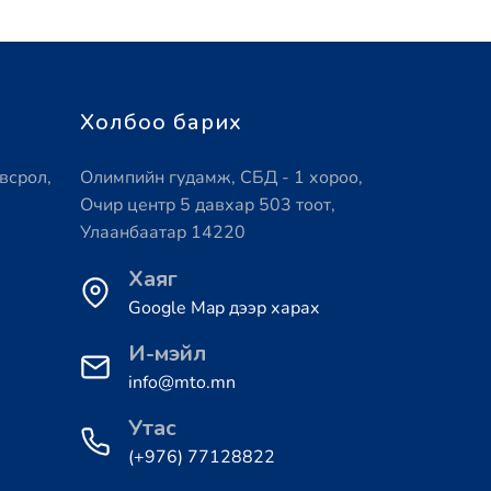
Холбоо барих
всрол,
Олимпийн гудамж, СБД - 1 хороо,
Очир центр 5 давхар 503 тоот,
Улаанбаатар 14220
Хаяг
Google Map дээр харах
И-мэйл
info@mto.mn
Утас
(+976) 77128822