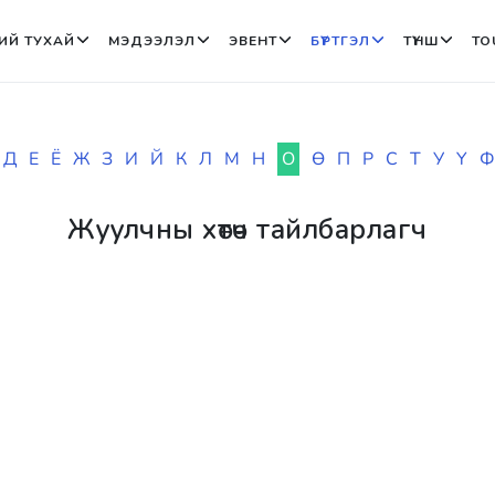
ИЙ ТУХАЙ
МЭДЭЭЛЭЛ
ЭВЕНТ
БҮРТГЭЛ
ТҮНШ
TO
Д
Е
Ё
Ж
З
И
Й
К
Л
М
Н
О
Ө
П
Р
С
Т
У
Ү
Ф
Жуулчны хөтөч тайлбарлагч