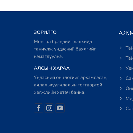
ЗОРИЛГО
АЖМ
Монгол брэндийг дэлхийд
Тай
таниулж үндэсний баялгийг
нэмэгдүүлнэ.
Тай
АЛСЫН ХАРАА
Уди
Үндэсний онцлогийг эрхэмлэсэн,
Сан
аялал жуулчлалын тогтвортой
Онл
хөгжлийн хөтөч байна.
Мед
Сан