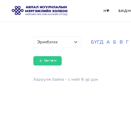
НҮҮР
БИДН
БҮГД
А
Б
В
Г
Бүртгүүлэх
Харуулж байна
- с
нийт
6
үр дүн