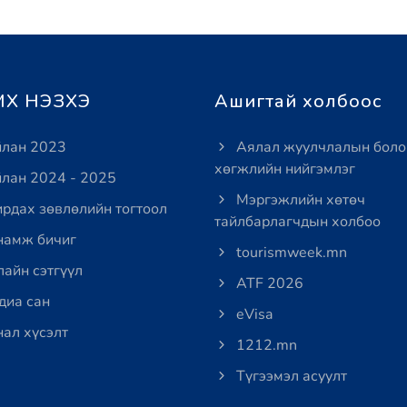
Х НЭЗХЭ
Ашигтай холбоос
лан 2023
Аялал жуулчлалын боло
хөгжлийн нийгэмлэг
лан 2024 - 2025
Мэргэжлийн хөтөч
рдах зөвлөлийн тогтоол
тайлбарлагчдын холбоо
амж бичиг
tourismweek.mn
айн сэтгүүл
ATF 2026
иа сан
eVisa
ал хүсэлт
1212.mn
Түгээмэл асуулт