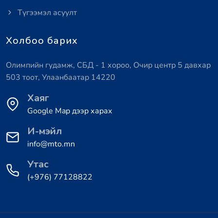
Түгээмэл асуулт
Холбоо барих
Олимпийн гудамж, СБД - 1 хороо, Очир центр 5 давхар
503 тоот, Улаанбаатар 14220
Хаяг
Google Map дээр харах
И-мэйл
info@mto.mn
Утас
(+976) 77128822