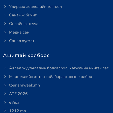
Удирдах зөвлөлийн тогтоол
Санамж бичиг
Онлайн сэтгүүл
Медиа сан
Санал хүсэлт
Ашигтай холбоос
Аялал жуулчлалын боловсрол, хөгжлийн нийгэмлэг
Мэргэжлийн хөтөч тайлбарлагчдын холбоо
tourismweek.mn
ATF 2026
eVisa
1212.mn