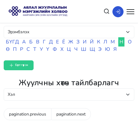
БҮГД
А
Б
В
Г
Д
Е
Ё
Ж
З
И
Й
К
Л
М
Н
О
Ө
П
Р
С
Т
У
Ү
Ф
Х
Ц
Ч
Ш
Щ
Э
Ю
Я
Бүртгүүлэх
Жуулчны хөтөч тайлбарлагч
pagination.previous
pagination.next