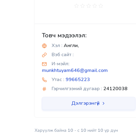
Товч мэдээлэл:
Хэл :
Англи,
Вэб сайт :
И-мэйл:
munkhtuyam646@gmail.com
Утас :
99665223
Гэрчилгээний дугаар :
24120038
Дэлгэрэнгүй
Харуулж байна
10
- с
10
нийт
10
үр дүн