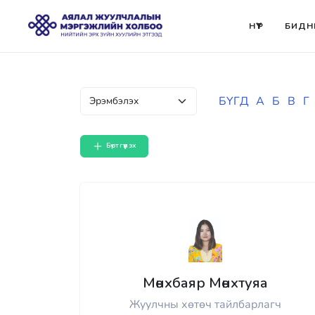
НҮҮР
БИДН
БҮГД
А
Б
В
Г
Бүртгүүлэх
Мөнхбаяр Мөнхтуяа
Жуулчны хөтөч тайлбарлагч