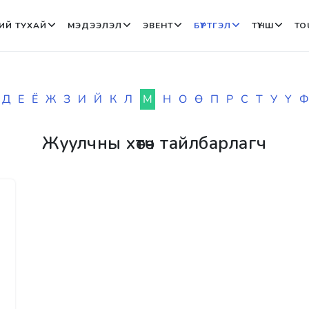
ИЙ ТУХАЙ
МЭДЭЭЛЭЛ
ЭВЕНТ
БҮРТГЭЛ
ТҮНШ
TO
Д
Е
Ё
Ж
З
И
Й
К
Л
М
Н
О
Ө
П
Р
С
Т
У
Ү
Ф
Жуулчны хөтөч тайлбарлагч