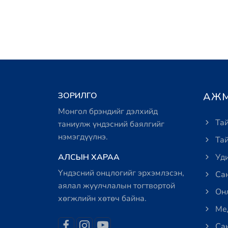
ЗОРИЛГО
АЖМ
Монгол брэндийг дэлхийд
Тай
таниулж үндэсний баялгийг
нэмэгдүүлнэ.
Тай
АЛСЫН ХАРАА
Уди
Үндэсний онцлогийг эрхэмлэсэн,
Сан
аялал жуулчлалын тогтвортой
Онл
хөгжлийн хөтөч байна.
Мед
Сан