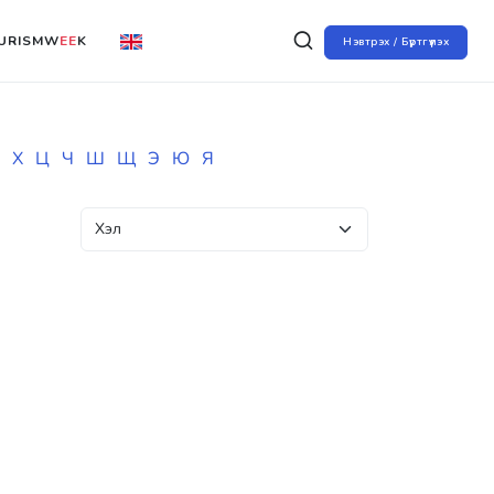
URISMW
EE
K
Нэвтрэх / Бүртгүүлэх
Х
Ц
Ч
Ш
Щ
Э
Ю
Я