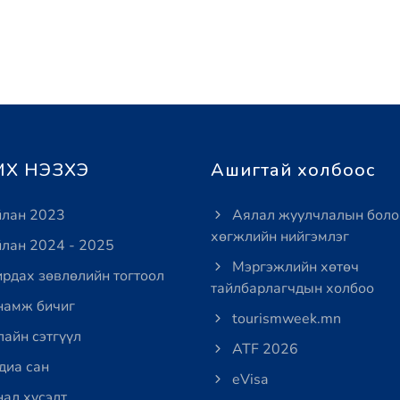
Х НЭЗХЭ
Ашигтай холбоос
лан 2023
Аялал жуулчлалын боло
хөгжлийн нийгэмлэг
лан 2024 - 2025
Мэргэжлийн хөтөч
рдах зөвлөлийн тогтоол
тайлбарлагчдын холбоо
амж бичиг
tourismweek.mn
айн сэтгүүл
ATF 2026
иа сан
eVisa
ал хүсэлт