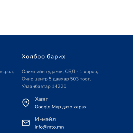
Холбоо барих
всрол,
Олимпийн гудамж, СБД - 1 хороо,
Очир центр 5 давхар 503 тоот,
Улаанбаатар 14220
Хаяг
Google Map дээр харах
И-мэйл
info@mto.mn