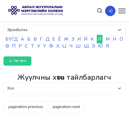
БҮГД
А
Б
В
Г
Д
Е
Ё
Ж
З
И
Й
К
Л
М
Н
О
Ө
П
Р
С
Т
У
Ү
Ф
Х
Ц
Ч
Ш
Щ
Э
Ю
Я
Бүртгүүлэх
Жуулчны хөтөч тайлбарлагч
pagination.previous
pagination.next