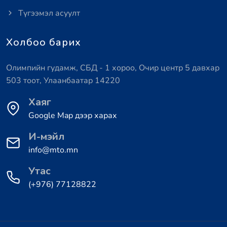
Түгээмэл асуулт
Холбоо барих
Олимпийн гудамж, СБД - 1 хороо, Очир центр 5 давхар
503 тоот, Улаанбаатар 14220
Хаяг
Google Map дээр харах
И-мэйл
info@mto.mn
Утас
(+976) 77128822