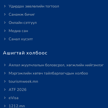
Удирдах зөвлөлийн тогтоол
Санамж бичиг
Онлайн сэтгүүл
Медиа сан
Санал хүсэлт
Ашигтай холбоос
Аялал жуулчлалын боловсрол, хөгжлийн нийгэмлэг
Мэргэжлийн хөтөч тайлбарлагчдын холбоо
tourismweek.mn
ATF 2026
eVisa
1212.mn