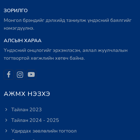
ЗОРИЛГО
Монгол брэндийг дэлхийд таниулж үндэсний баялгийг
нэмэгдүүлнэ.
АЛСЫН ХАРАА
Үндэсний онцлогийг эрхэмлэсэн, аялал жуулчлалын
тогтвортой хөгжлийн хөтөч байна.
АЖМХ НЭЗХЭ
Тайлан 2023
Тайлан 2024 - 2025
Удирдах зөвлөлийн тогтоол