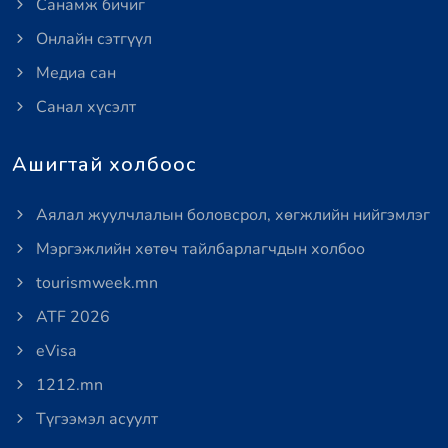
Санамж бичиг
Онлайн сэтгүүл
Медиа сан
Санал хүсэлт
Ашигтай холбоос
Аялал жуулчлалын боловсрол, хөгжлийн нийгэмлэг
Мэргэжлийн хөтөч тайлбарлагчдын холбоо
tourismweek.mn
ATF 2026
eVisa
1212.mn
Түгээмэл асуулт