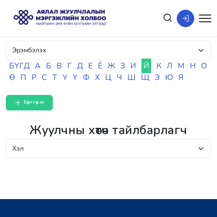
БҮГД
А
Б
В
Г
Д
Е
Ё
Ж
З
И
Й
К
Л
М
Н
О
Ө
П
Р
С
Т
У
Ү
Ф
Х
Ц
Ч
Ш
Щ
Э
Ю
Я
Бүртгүүлэх
Жуулчны хөтөч тайлбарлагч