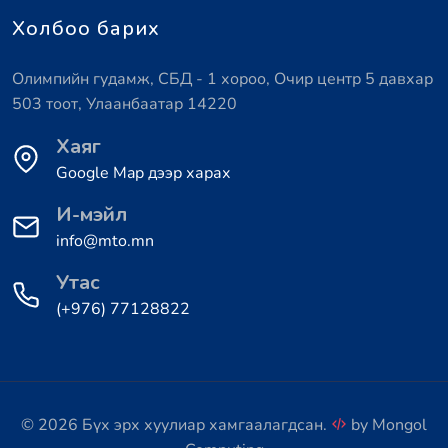
Холбоо барих
Олимпийн гудамж, СБД - 1 хороо, Очир центр 5 давхар
503 тоот, Улаанбаатар 14220
Хаяг
Google Map дээр харах
И-мэйл
info@mto.mn
Утас
(+976) 77128822
© 2026 Бүх эрх хуулиар хамгаалагдсан.
by
Mongol