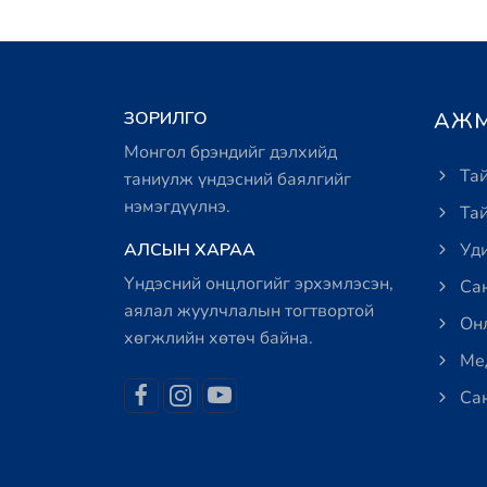
ЗОРИЛГО
АЖМ
Монгол брэндийг дэлхийд
Тай
таниулж үндэсний баялгийг
нэмэгдүүлнэ.
Тай
АЛСЫН ХАРАА
Уди
Үндэсний онцлогийг эрхэмлэсэн,
Сан
аялал жуулчлалын тогтвортой
Онл
хөгжлийн хөтөч байна.
Мед
Сан