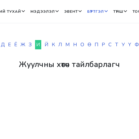
ИЙ ТУХАЙ
МЭДЭЭЛЭЛ
ЭВЕНТ
БҮРТГЭЛ
ТҮНШ
TO
Д
Е
Ё
Ж
З
И
Й
К
Л
М
Н
О
Ө
П
Р
С
Т
У
Ү
Ф
Жуулчны хөтөч тайлбарлагч