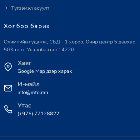
Түгээмэл асуулт
Холбоо барих
Олимпийн гудамж, СБД - 1 хороо, Очир центр 5 давхар
503 тоот, Улаанбаатар 14220
Хаяг
Google Map дээр харах
И-мэйл
info@mto.mn
Утас
(+976) 77128822