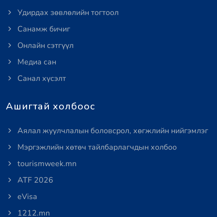
Удирдах зөвлөлийн тогтоол
Санамж бичиг
Онлайн сэтгүүл
Медиа сан
Санал хүсэлт
Ашигтай холбоос
Аялал жуулчлалын боловсрол, хөгжлийн нийгэмлэг
Мэргэжлийн хөтөч тайлбарлагчдын холбоо
tourismweek.mn
ATF 2026
eVisa
1212.mn