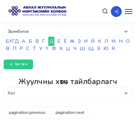
БҮГД
А
Б
В
Г
Д
Е
Ё
Ж
З
И
Й
К
Л
М
Н
О
Ө
П
Р
С
Т
У
Ү
Ф
Х
Ц
Ч
Ш
Щ
Э
Ю
Я
Бүртгүүлэх
Жуулчны хөтөч тайлбарлагч
pagination.previous
pagination.next