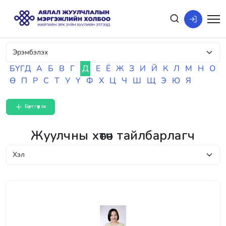
БҮГД
А
Б
В
Г
Д
Е
Ё
Ж
З
И
Й
К
Л
М
Н
О
Ө
П
Р
С
Т
У
Ү
Ф
Х
Ц
Ч
Ш
Щ
Э
Ю
Я
Бүртгүүлэх
Жуулчны хөтөч тайлбарлагч