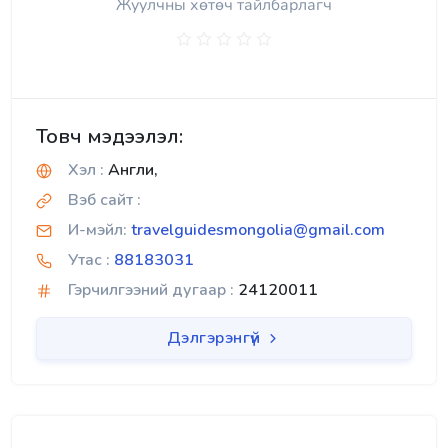
Жуулчны хөтөч тайлбарлагч
Товч мэдээлэл:
Хэл :
Англи,
Вэб сайт :
И-мэйл:
travelguidesmongolia@gmail.com
Утас :
88183031
Гэрчилгээний дугаар :
24120011
Дэлгэрэнгүй