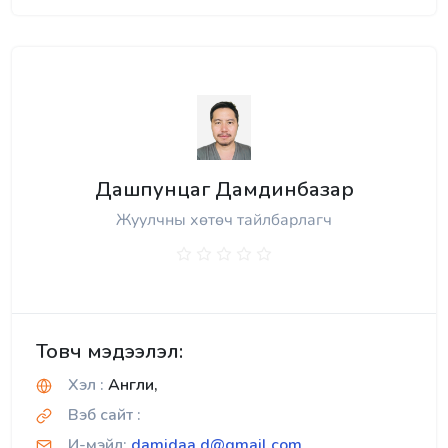
Дашпунцаг Дамдинбазар
Жуулчны хөтөч тайлбарлагч
Товч мэдээлэл:
Хэл :
Англи,
Вэб сайт :
И-мэйл:
damidaa.d@gmail.com