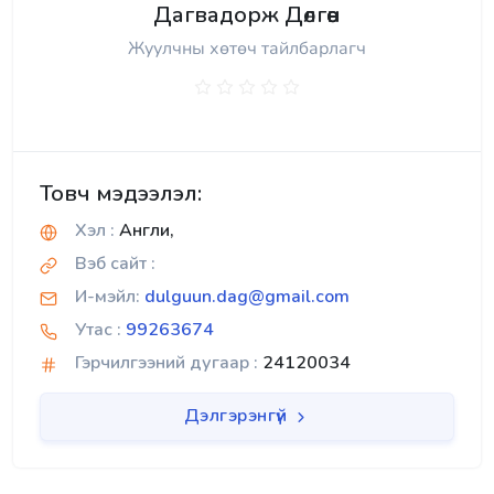
Дагвадорж Дөлгөөн
Жуулчны хөтөч тайлбарлагч
Товч мэдээлэл:
Хэл :
Англи,
Вэб сайт :
И-мэйл:
dulguun.dag@gmail.com
Утас :
99263674
Гэрчилгээний дугаар :
24120034
Дэлгэрэнгүй