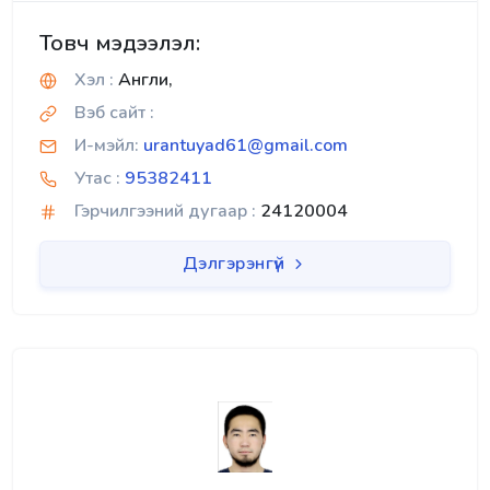
Товч мэдээлэл:
Хэл :
Англи,
Вэб сайт :
И-мэйл:
urantuyad61@gmail.com
Утас :
95382411
Гэрчилгээний дугаар :
24120004
Дэлгэрэнгүй