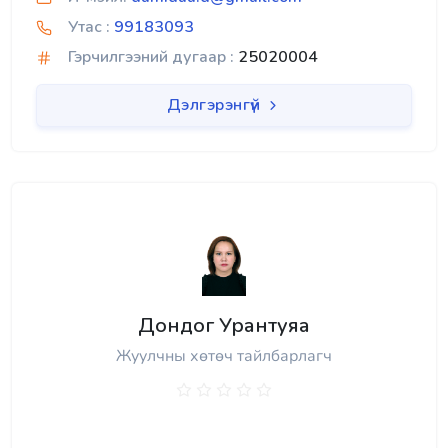
Утас :
99183093
Гэрчилгээний дугаар :
25020004
Дэлгэрэнгүй
Дондог Урантуяа
Жуулчны хөтөч тайлбарлагч