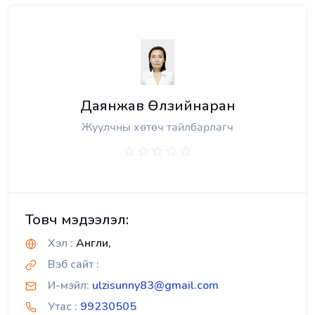
Даянжав Өлзийнаран
Жуулчны хөтөч тайлбарлагч
Товч мэдээлэл:
Хэл :
Англи,
Вэб сайт :
И-мэйл:
ulzisunny83@gmail.com
Утас :
99230505