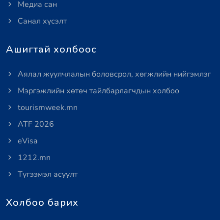
Медиа сан
Санал хүсэлт
Ашигтай холбоос
Аялал жуулчлалын боловсрол, хөгжлийн нийгэмлэг
Мэргэжлийн хөтөч тайлбарлагчдын холбоо
tourismweek.mn
ATF 2026
eVisa
1212.mn
Түгээмэл асуулт
Холбоо барих