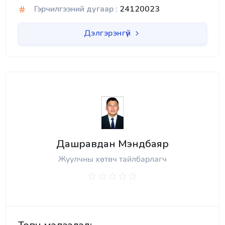
Гэрчилгээний дугаар :
24120023
Дэлгэрэнгүй
Дашравдан Мэндбаяр
Жуулчны хөтөч тайлбарлагч