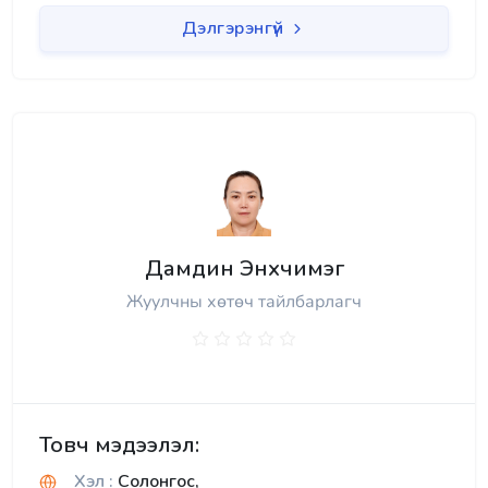
Дэлгэрэнгүй
Дамдин Энхчимэг
Жуулчны хөтөч тайлбарлагч
Товч мэдээлэл:
Хэл :
Солонгос,