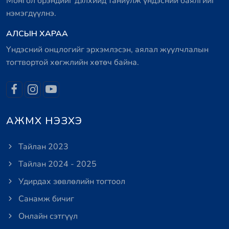
Монгол брэндийг дэлхийд таниулж үндэсний баялгийг
нэмэгдүүлнэ.
АЛСЫН ХАРАА
Үндэсний онцлогийг эрхэмлэсэн, аялал жуулчлалын
тогтвортой хөгжлийн хөтөч байна.
АЖМХ НЭЗХЭ
Тайлан 2023
Тайлан 2024 - 2025
Удирдах зөвлөлийн тогтоол
Санамж бичиг
Онлайн сэтгүүл