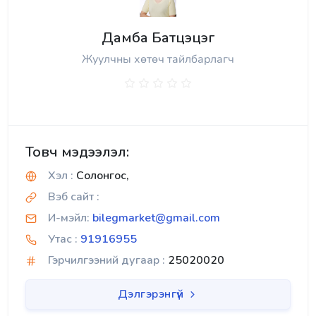
Дамба Батцэцэг
Жуулчны хөтөч тайлбарлагч
Товч мэдээлэл:
Хэл :
Солонгос,
Вэб сайт :
И-мэйл:
bilegmarket@gmail.com
Утас :
91916955
Гэрчилгээний дугаар :
25020020
Дэлгэрэнгүй