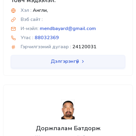
Товч мэдээлэл:
Хэл :
Англи,
Вэб сайт :
И-мэйл:
mendbayard@gmail.com
Утас :
88032369
Гэрчилгээний дугаар :
24120031
Дэлгэрэнгүй
Доржпалам Батдорж