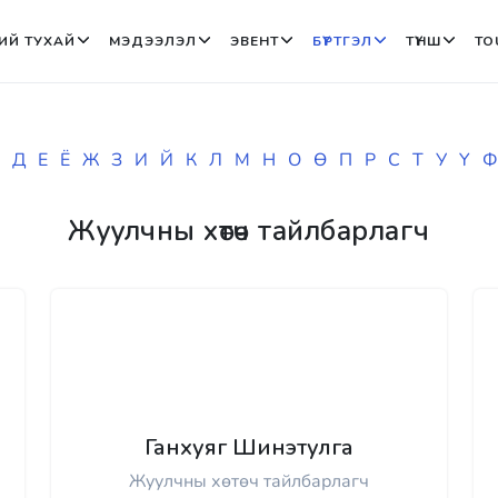
ИЙ ТУХАЙ
МЭДЭЭЛЭЛ
ЭВЕНТ
БҮРТГЭЛ
ТҮНШ
TO
Д
Е
Ё
Ж
З
И
Й
К
Л
М
Н
О
Ө
П
Р
С
Т
У
Ү
Ф
Жуулчны хөтөч тайлбарлагч
Ганхуяг Шинэтулга
Жуулчны хөтөч тайлбарлагч