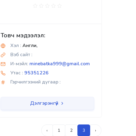
Товч мэдээлэл:
Хэл :
Англи,
Вэб сайт :
И-мэйл:
minebatka999@gmail.com
Утас :
95351226
Гэрчилгээний дугаар :
Дэлгэрэнгүй
‹
1
2
3
›