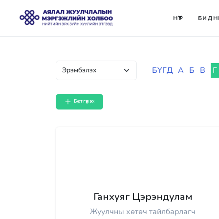
НҮҮР
БИДН
БҮГД
А
Б
В
Г
Бүртгүүлэх
Ганхуяг Цэрэндулам
Жуулчны хөтөч тайлбарлагч