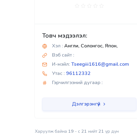
Товч мэдээлэл:
Хэл :
Англи, Солонгос, Япон,
Вэб сайт :
И-мэйл:
Tseegiii1616@gmail.com
Утас :
96112332
Гэрчилгээний дугаар :
Дэлгэрэнгүй
Харуулж байна
19
- с
21
нийт
21
үр дүн