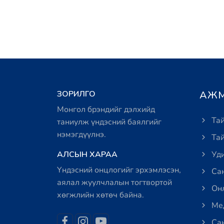
ЗОРИЛГО
АЖМ
Монгол брэндийг дэлхийд
Тай
таниулж үндэсний баялгийг
нэмэгдүүлнэ.
Тай
АЛСЫН ХАРАА
Уди
Үндэсний онцлогийг эрхэмлэсэн,
Сан
аялал жуулчлалын тогтвортой
Онл
хөгжлийн хөтөч байна.
Мед
Сан