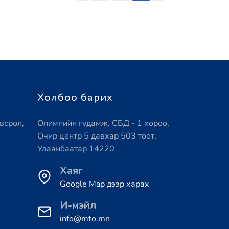
Холбоо барих
всрол,
Олимпийн гудамж, СБД - 1 хороо,
Очир центр 5 давхар 503 тоот,
Улаанбаатар 14220
Хаяг
Google Map дээр харах
И-мэйл
info@mto.mn