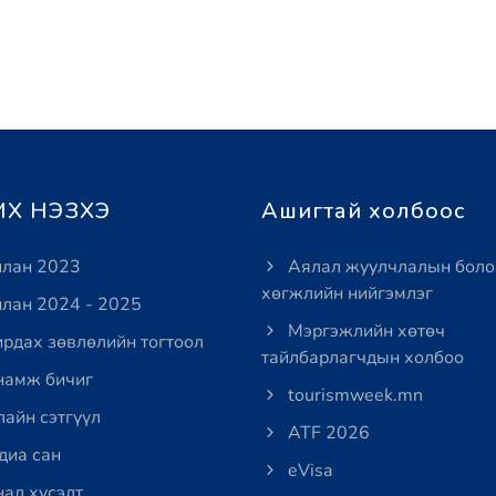
Х НЭЗХЭ
Ашигтай холбоос
лан 2023
Аялал жуулчлалын боло
хөгжлийн нийгэмлэг
лан 2024 - 2025
Мэргэжлийн хөтөч
рдах зөвлөлийн тогтоол
тайлбарлагчдын холбоо
амж бичиг
tourismweek.mn
айн сэтгүүл
ATF 2026
иа сан
eVisa
ал хүсэлт