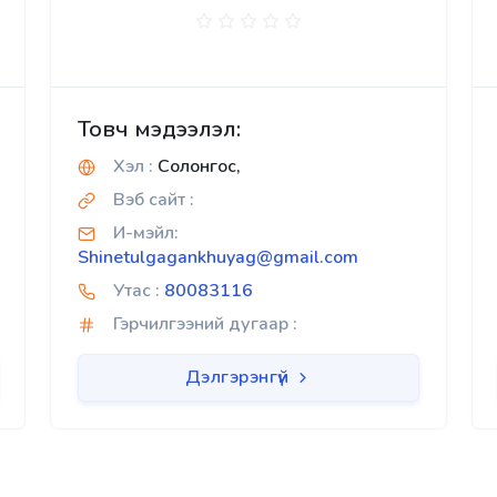
Товч мэдээлэл:
Хэл :
Солонгос,
Вэб сайт :
И-мэйл:
Shinetulgagankhuyag@gmail.com
Утас :
80083116
Гэрчилгээний дугаар :
Дэлгэрэнгүй