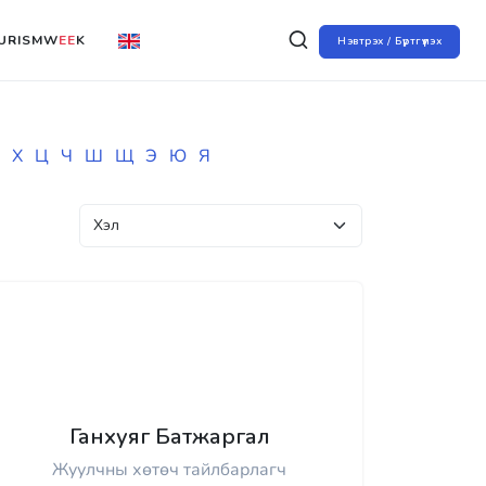
URISMW
EE
K
Нэвтрэх / Бүртгүүлэх
Х
Ц
Ч
Ш
Щ
Э
Ю
Я
Ганхуяг Батжаргал
Жуулчны хөтөч тайлбарлагч