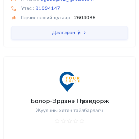
Утас :
91994147
Гэрчилгээний дугаар :
2604036
Дэлгэрэнгүй
Болор-Эрдэнэ Пүрэвдорж
Жуулчны хөтөч тайлбарлагч