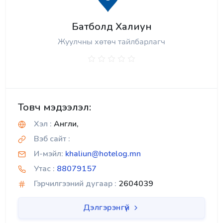
Батболд Халиун
Жуулчны хөтөч тайлбарлагч
Товч мэдээлэл:
Хэл :
Англи,
Вэб сайт :
И-мэйл:
khaliun@hotelog.mn
Утас :
88079157
Гэрчилгээний дугаар :
2604039
Дэлгэрэнгүй