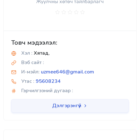
Жуулчны хөтөч тайлбарлагч
Товч мэдээлэл:
Хэл :
Хятад,
Вэб сайт :
И-мэйл:
uzmee646@gmail.com
Утас :
95608234
Гэрчилгээний дугаар :
Дэлгэрэнгүй