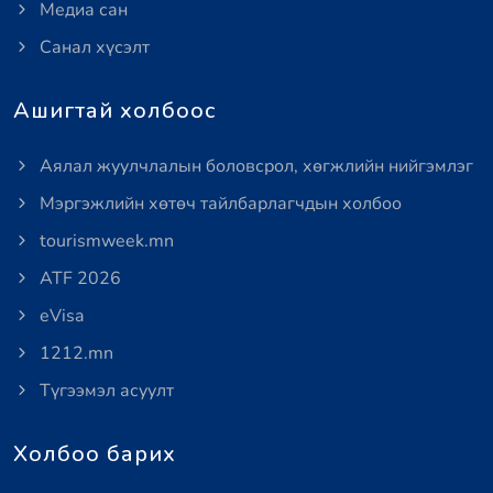
Медиа сан
Санал хүсэлт
Ашигтай холбоос
Аялал жуулчлалын боловсрол, хөгжлийн нийгэмлэг
Мэргэжлийн хөтөч тайлбарлагчдын холбоо
tourismweek.mn
ATF 2026
eVisa
1212.mn
Түгээмэл асуулт
Холбоо барих