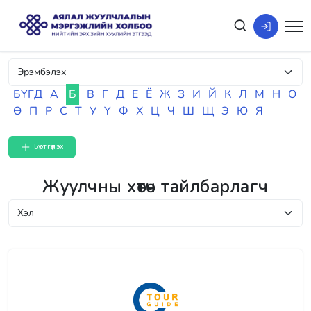
БҮГД
А
Б
В
Г
Д
Е
Ё
Ж
З
И
Й
К
Л
М
Н
О
Ө
П
Р
С
Т
У
Ү
Ф
Х
Ц
Ч
Ш
Щ
Э
Ю
Я
Бүртгүүлэх
Жуулчны хөтөч тайлбарлагч