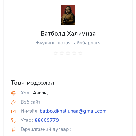
Батболд Халиунаа
Жуулчны хөтөч тайлбарлагч
Товч мэдээлэл:
Хэл :
Англи,
Вэб сайт :
И-мэйл:
batboldkhaliunaa@gmail.com
Утас :
88609779
Гэрчилгээний дугаар :