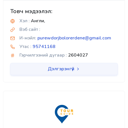
Товч мэдээлэл:
Хэл :
Англи,
Вэб сайт :
И-мэйл:
purewdorjbolorerdene@gmail.com
Утас :
95741168
Гэрчилгээний дугаар :
2604027
Дэлгэрэнгүй