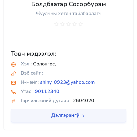
Болдбаатар Сосорбурам
Жуулчны хөтөч тайлбарлагч
Товч мэдээлэл:
Хэл :
Солонгос,
Вэб сайт :
И-мэйл:
shiny_0923@yahoo.com
Утас :
90112340
Гэрчилгээний дугаар :
2604020
Дэлгэрэнгүй