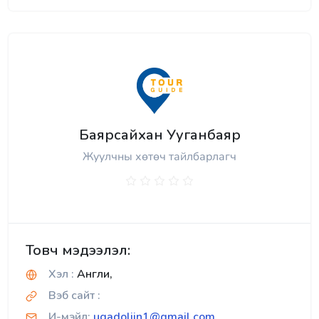
Баярсайхан Ууганбаяр
Жуулчны хөтөч тайлбарлагч
Товч мэдээлэл:
Хэл :
Англи,
Вэб сайт :
И-мэйл:
ugadoljin1@gmail.com