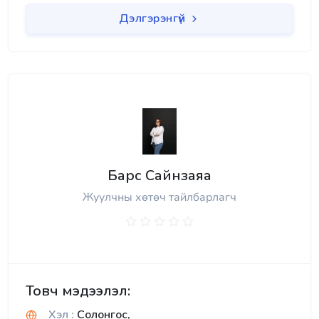
Дэлгэрэнгүй
Барс Сайнзаяа
Жуулчны хөтөч тайлбарлагч
Товч мэдээлэл:
Хэл :
Солонгос,