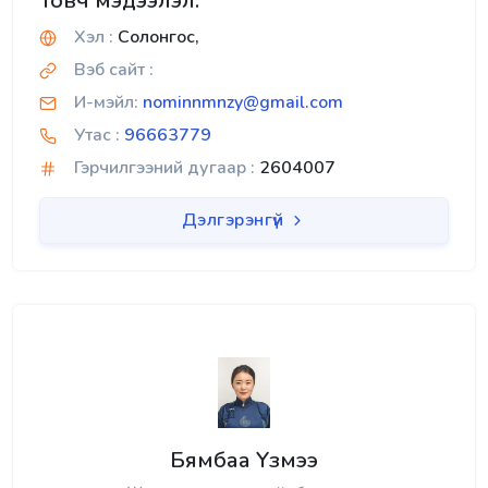
Товч мэдээлэл:
Хэл :
Солонгос,
Вэб сайт :
И-мэйл:
nominnmnzy@gmail.com
Утас :
96663779
Гэрчилгээний дугаар :
2604007
Дэлгэрэнгүй
Бямбаа Үзмээ