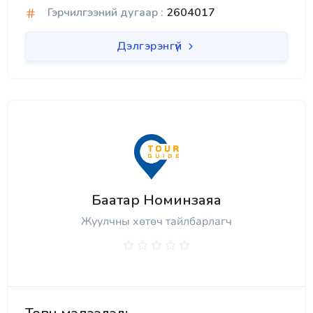
Гэрчилгээний дугаар :
2604017
Дэлгэрэнгүй
Баатар Номинзаяа
Жуулчны хөтөч тайлбарлагч