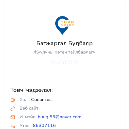
Батжаргал Будбаяр
Жуулчны хөтөч тайлбарлагч
Товч мэдээлэл:
Хэл :
Солонгос,
Вэб сайт :
И-мэйл:
buugi86@naver.com
Утас :
86307116