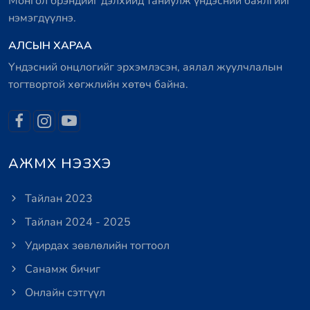
Монгол брэндийг дэлхийд таниулж үндэсний баялгийг
нэмэгдүүлнэ.
АЛСЫН ХАРАА
Үндэсний онцлогийг эрхэмлэсэн, аялал жуулчлалын
тогтвортой хөгжлийн хөтөч байна.
АЖМХ НЭЗХЭ
Тайлан 2023
Тайлан 2024 - 2025
Удирдах зөвлөлийн тогтоол
Санамж бичиг
Онлайн сэтгүүл