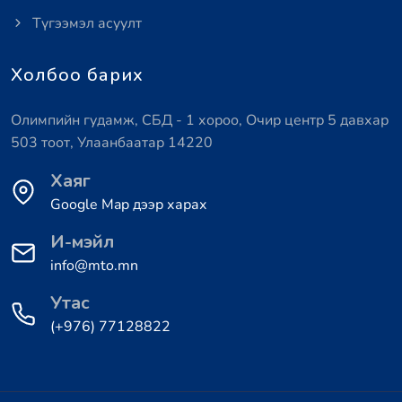
Түгээмэл асуулт
Холбоо барих
Олимпийн гудамж, СБД - 1 хороо, Очир центр 5 давхар
503 тоот, Улаанбаатар 14220
Хаяг
Google Map дээр харах
И-мэйл
info@mto.mn
Утас
(+976) 77128822