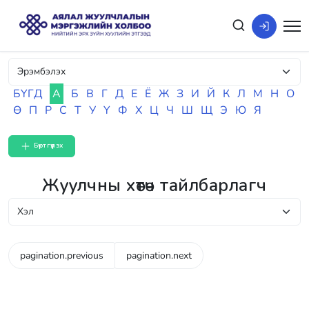
БҮГД
А
Б
В
Г
Д
Е
Ё
Ж
З
И
Й
К
Л
М
Н
О
Ө
П
Р
С
Т
У
Ү
Ф
Х
Ц
Ч
Ш
Щ
Э
Ю
Я
Бүртгүүлэх
Жуулчны хөтөч тайлбарлагч
pagination.previous
pagination.next