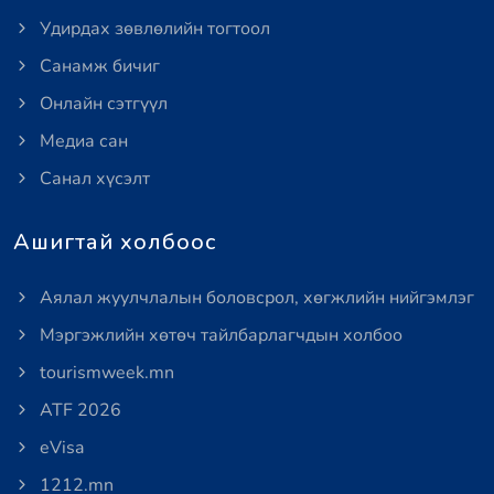
Удирдах зөвлөлийн тогтоол
Санамж бичиг
Онлайн сэтгүүл
Медиа сан
Санал хүсэлт
Ашигтай холбоос
Аялал жуулчлалын боловсрол, хөгжлийн нийгэмлэг
Мэргэжлийн хөтөч тайлбарлагчдын холбоо
tourismweek.mn
ATF 2026
eVisa
1212.mn