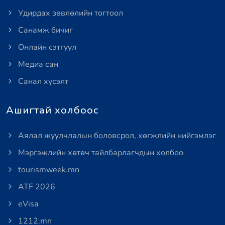
Удирдах зөвлөлийн тогтоол
Санамж бичиг
Онлайн сэтгүүл
Медиа сан
Санал хүсэлт
Ашигтай холбоос
Аялал жуулчлалын боловсрол, хөгжлийн нийгэмлэг
Мэргэжлийн хөтөч тайлбарлагчдын холбоо
tourismweek.mn
ATF 2026
eVisa
1212.mn