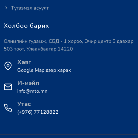
Түгээмэл асуулт
Холбоо барих
Олимпийн гудамж, СБД - 1 хороо, Очир центр 5 давхар
503 тоот, Улаанбаатар 14220
Хаяг
Google Map дээр харах
И-мэйл
info@mto.mn
Утас
(+976) 77128822