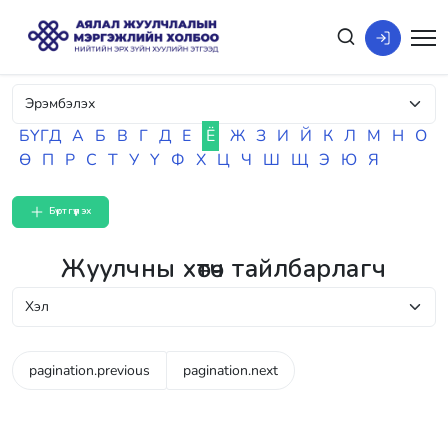
БҮГД
А
Б
В
Г
Д
Е
Ё
Ж
З
И
Й
К
Л
М
Н
О
Ө
П
Р
С
Т
У
Ү
Ф
Х
Ц
Ч
Ш
Щ
Э
Ю
Я
Бүртгүүлэх
Жуулчны хөтөч тайлбарлагч
pagination.previous
pagination.next