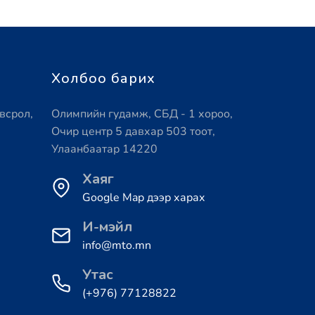
Холбоо барих
всрол,
Олимпийн гудамж, СБД - 1 хороо,
Очир центр 5 давхар 503 тоот,
Улаанбаатар 14220
Хаяг
Google Map дээр харах
И-мэйл
info@mto.mn
Утас
(+976) 77128822