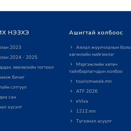
Х НЭЗХЭ
Ашигтай холбоос
лан 2023
Аялал жуулчлалын боло
хөгжлийн нийгэмлэг
лан 2024 - 2025
Мэргэжлийн хөтөч
рдах зөвлөлийн тогтоол
тайлбарлагчдын холбоо
амж бичиг
tourismweek.mn
айн сэтгүүл
ATF 2026
иа сан
eVisa
ал хүсэлт
1212.mn
Түгээмэл асуулт