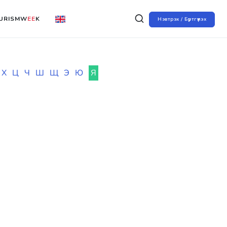
URISMW
EE
K
Нэвтрэх / Бүртгүүлэх
Х
Ц
Ч
Ш
Щ
Э
Ю
Я