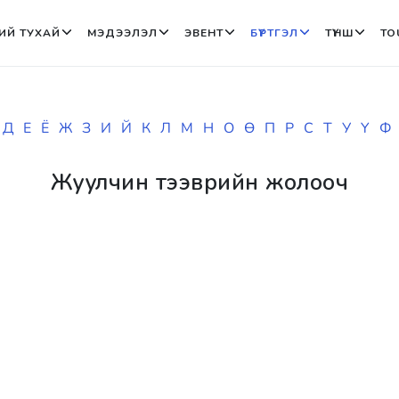
ИЙ ТУХАЙ
МЭДЭЭЛЭЛ
ЭВЕНТ
БҮРТГЭЛ
ТҮНШ
TO
Д
Е
Ё
Ж
З
И
Й
К
Л
М
Н
О
Ө
П
Р
С
Т
У
Ү
Ф
Жуулчин тээврийн жолооч