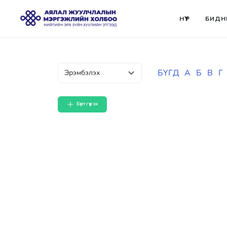
НҮҮР
БИДН
БҮГД
А
Б
В
Г
Бүртгүүлэх