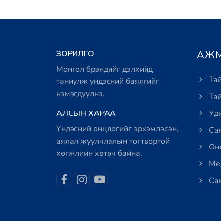
ЗОРИЛГО
АЖМ
Монгол брэндийг дэлхийд
Тай
таниулж үндэсний баялгийг
нэмэгдүүлнэ.
Тай
АЛСЫН ХАРАА
Уди
Үндэсний онцлогийг эрхэмлэсэн,
Сан
аялал жуулчлалын тогтвортой
Онл
хөгжлийн хөтөч байна.
Мед
Сан