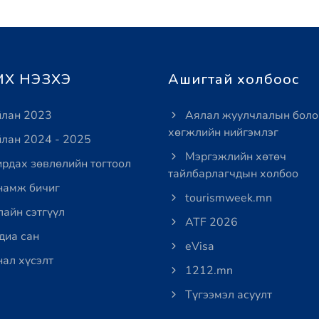
Х НЭЗХЭ
Ашигтай холбоос
лан 2023
Аялал жуулчлалын боло
хөгжлийн нийгэмлэг
лан 2024 - 2025
Мэргэжлийн хөтөч
рдах зөвлөлийн тогтоол
тайлбарлагчдын холбоо
амж бичиг
tourismweek.mn
айн сэтгүүл
ATF 2026
иа сан
eVisa
ал хүсэлт
1212.mn
Түгээмэл асуулт