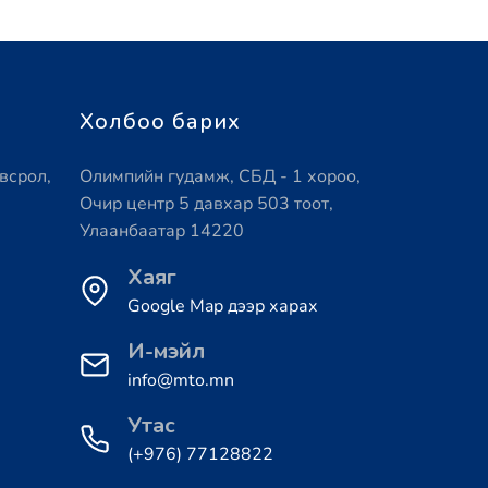
Холбоо барих
всрол,
Олимпийн гудамж, СБД - 1 хороо,
Очир центр 5 давхар 503 тоот,
Улаанбаатар 14220
Хаяг
Google Map дээр харах
И-мэйл
info@mto.mn
Утас
(+976) 77128822