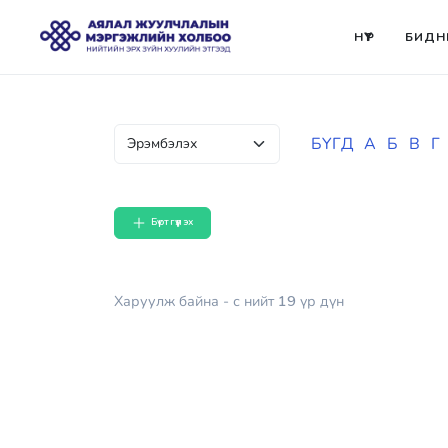
НҮҮР
БИДН
БҮГД
А
Б
В
Г
Бүртгүүлэх
Харуулж байна
- с
нийт
19
үр дүн