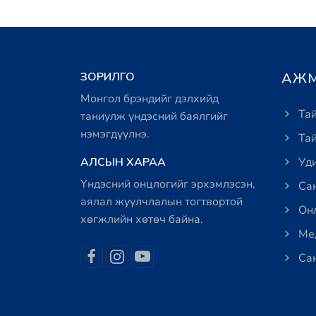
ЗОРИЛГО
АЖМ
Монгол брэндийг дэлхийд
Тай
таниулж үндэсний баялгийг
нэмэгдүүлнэ.
Тай
АЛСЫН ХАРАА
Уди
Үндэсний онцлогийг эрхэмлэсэн,
Сан
аялал жуулчлалын тогтвортой
Онл
хөгжлийн хөтөч байна.
Мед
Сан