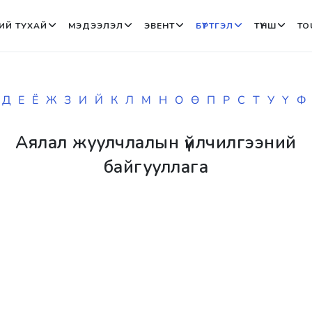
ИЙ ТУХАЙ
МЭДЭЭЛЭЛ
ЭВЕНТ
БҮРТГЭЛ
ТҮНШ
TO
Д
Е
Ё
Ж
З
И
Й
К
Л
М
Н
О
Ө
П
Р
С
Т
У
Ү
Ф
Аялал жуулчлалын үйлчилгээний
байгууллага