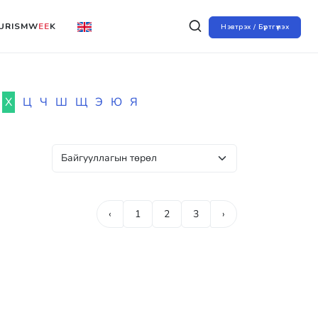
URISMW
EE
K
Нэвтрэх / Бүртгүүлэх
Х
Ц
Ч
Ш
Щ
Э
Ю
Я
‹
1
2
3
›