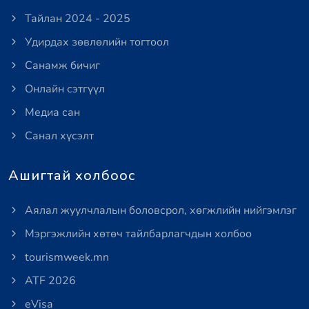
Тайлан 2024 - 2025
Удирдах зөвлөлийн тогтоол
Санамж бичиг
Онлайн сэтгүүл
Медиа сан
Санал хүсэлт
Ашигтай холбоос
Аялал жуулчлалын боловсрол, хөгжлийн нийгэмлэг
Мэргэжлийн хөтөч тайлбарлагчдын холбоо
tourismweek.mn
ATF 2026
eVisa