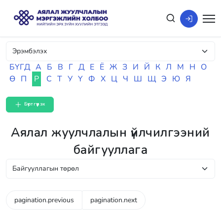
БҮГД
А
Б
В
Г
Д
Е
Ё
Ж
З
И
Й
К
Л
М
Н
О
Ө
П
Р
С
Т
У
Ү
Ф
Х
Ц
Ч
Ш
Щ
Э
Ю
Я
Бүртгүүлэх
Аялал жуулчлалын үйлчилгээний
байгууллага
pagination.previous
pagination.next