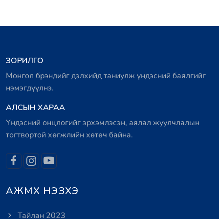
ЗОРИЛГО
Монгол брэндийг дэлхийд таниулж үндэсний баялгийг
нэмэгдүүлнэ.
АЛСЫН ХАРАА
Үндэсний онцлогийг эрхэмлэсэн, аялал жуулчлалын
тогтвортой хөгжлийн хөтөч байна.
АЖМХ НЭЗХЭ
Тайлан 2023