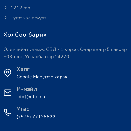
1212.mn
Түгээмэл асуулт
Холбоо барих
Олимпийн гудамж, СБД - 1 хороо, Очир центр 5 давхар
503 тоот, Улаанбаатар 14220
Хаяг
Google Map дээр харах
И-мэйл
info@mto.mn
Утас
(+976) 77128822