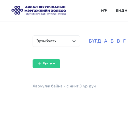
НҮҮР
БИДН
БҮГД
А
Б
В
Г
Бүртгүүлэх
Харуулж байна
- с
нийт
3
үр дүн