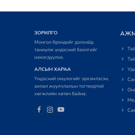
ЗОРИЛГО
АЖМ
Монгол брэндийг дэлхийд
Тай
таниулж үндэсний баялгийг
нэмэгдүүлнэ.
Тай
АЛСЫН ХАРАА
Уди
Үндэсний онцлогийг эрхэмлэсэн,
Сан
аялал жуулчлалын тогтвортой
Онл
хөгжлийн хөтөч байна.
Мед
Сан