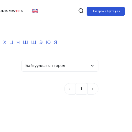
URISMW
EE
K
Нэвтрэх / Бүртгүүлэх
Х
Ц
Ч
Ш
Щ
Э
Ю
Я
‹
1
›