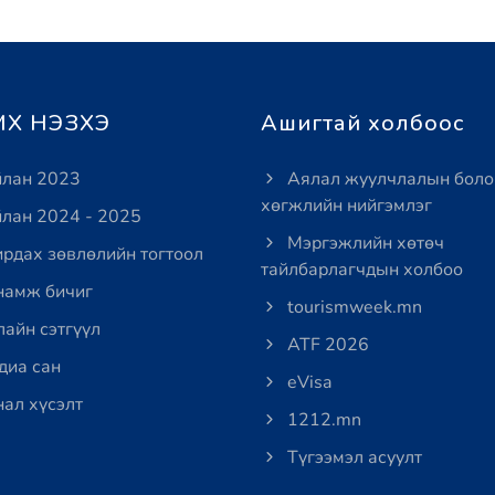
Х НЭЗХЭ
Ашигтай холбоос
лан 2023
Аялал жуулчлалын боло
хөгжлийн нийгэмлэг
лан 2024 - 2025
Мэргэжлийн хөтөч
рдах зөвлөлийн тогтоол
тайлбарлагчдын холбоо
амж бичиг
tourismweek.mn
айн сэтгүүл
ATF 2026
иа сан
eVisa
ал хүсэлт
1212.mn
Түгээмэл асуулт