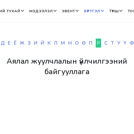
ИЙ ТУХАЙ
МЭДЭЭЛЭЛ
ЭВЕНТ
БҮРТГЭЛ
ТҮНШ
TO
Д
Е
Ё
Ж
З
И
Й
К
Л
М
Н
О
Ө
П
Р
С
Т
У
Ү
Ф
Аялал жуулчлалын үйлчилгээний
байгууллага