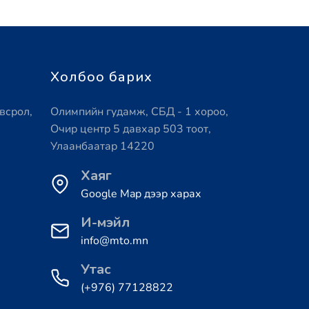
Холбоо барих
всрол,
Олимпийн гудамж, СБД - 1 хороо,
Очир центр 5 давхар 503 тоот,
Улаанбаатар 14220
Хаяг
Google Map дээр харах
И-мэйл
info@mto.mn
Утас
(+976) 77128822