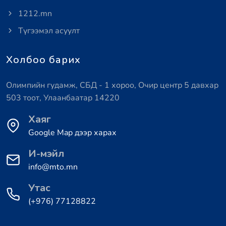
1212.mn
Түгээмэл асуулт
Холбоо барих
Олимпийн гудамж, СБД - 1 хороо, Очир центр 5 давхар
503 тоот, Улаанбаатар 14220
Хаяг
Google Map дээр харах
И-мэйл
info@mto.mn
Утас
(+976) 77128822