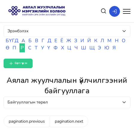
БҮГД
А
Б
В
Г
Д
Е
Ё
Ж
З
И
Й
К
Л
М
Н
О
Ө
П
Р
С
Т
У
Ү
Ф
Х
Ц
Ч
Ш
Щ
Э
Ю
Я
Бүртгүүлэх
Аялал жуулчлалын үйлчилгээний
байгууллага
pagination.previous
pagination.next