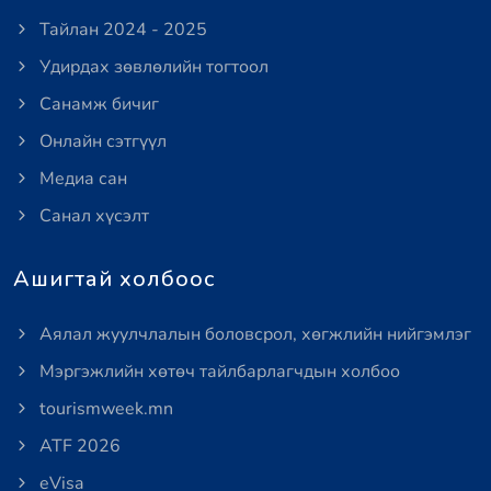
Тайлан 2024 - 2025
Удирдах зөвлөлийн тогтоол
Санамж бичиг
Онлайн сэтгүүл
Медиа сан
Санал хүсэлт
Ашигтай холбоос
Аялал жуулчлалын боловсрол, хөгжлийн нийгэмлэг
Мэргэжлийн хөтөч тайлбарлагчдын холбоо
tourismweek.mn
ATF 2026
eVisa