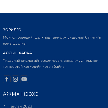
ЗОРИЛГО
Монгол брэндийг дэлхийд таниулж үндэсний баялгийг
нэмэгдүүлнэ.
АЛСЫН ХАРАА
Үндэсний онцлогийг эрхэмлэсэн, аялал жуулчлалын
тогтвортой хөгжлийн хөтөч байна.
АЖМХ НЭЗХЭ
Тайлан 2023