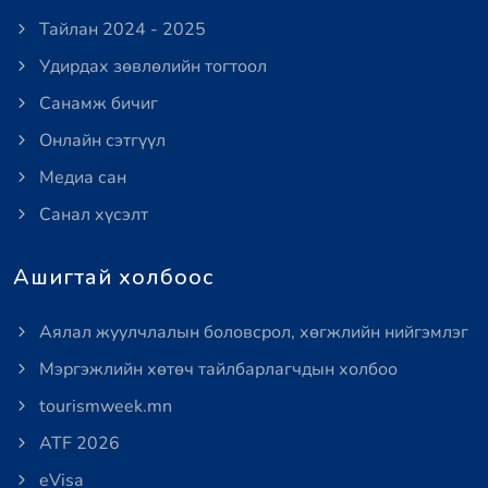
Тайлан 2024 - 2025
Удирдах зөвлөлийн тогтоол
Санамж бичиг
Онлайн сэтгүүл
Медиа сан
Санал хүсэлт
Ашигтай холбоос
Аялал жуулчлалын боловсрол, хөгжлийн нийгэмлэг
Мэргэжлийн хөтөч тайлбарлагчдын холбоо
tourismweek.mn
ATF 2026
eVisa