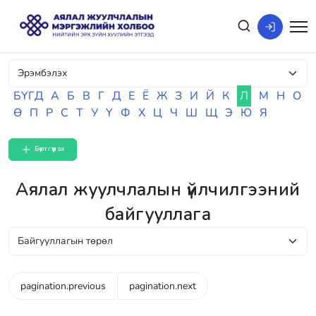
БҮГД
А
Б
В
Г
Д
Е
Ё
Ж
З
И
Й
К
Л
М
Н
О
Ө
П
Р
С
Т
У
Ү
Ф
Х
Ц
Ч
Ш
Щ
Э
Ю
Я
Бүртгүүлэх
Аялал жуулчлалын үйлчилгээний
байгууллага
pagination.previous
pagination.next