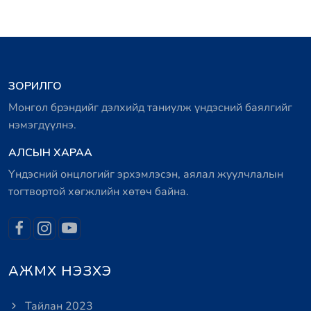
ЗОРИЛГО
Монгол брэндийг дэлхийд таниулж үндэсний баялгийг
нэмэгдүүлнэ.
АЛСЫН ХАРАА
Үндэсний онцлогийг эрхэмлэсэн, аялал жуулчлалын
тогтвортой хөгжлийн хөтөч байна.
АЖМХ НЭЗХЭ
Тайлан 2023