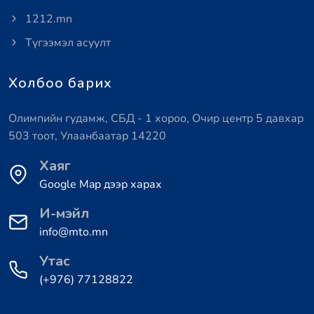
1212.mn
Түгээмэл асуулт
Холбоо барих
Олимпийн гудамж, СБД - 1 хороо, Очир центр 5 давхар
503 тоот, Улаанбаатар 14220
Хаяг
Google Map дээр харах
И-мэйл
info@mto.mn
Утас
(+976) 77128822