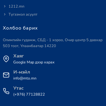
1212.mn
Түгээмэл асуулт
Холбоо барих
Олимпийн гудамж, СБД - 1 хороо, Очир центр 5 давхар
503 тоот, Улаанбаатар 14220
Хаяг
Google Map дээр харах
И-мэйл
info@mto.mn
Утас
(+976) 77128822