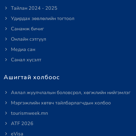
Тайлан 2024 - 2025
Удирдах зөвлөлийн тогтоол
Санамж бичиг
Онлайн сэтгүүл
Медиа сан
Санал хүсэлт
Ашигтай холбоос
Аялал жуулчлалын боловсрол, хөгжлийн нийгэмлэг
Мэргэжлийн хөтөч тайлбарлагчдын холбоо
tourismweek.mn
ATF 2026
eVisa