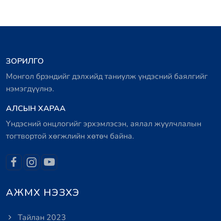
ЗОРИЛГО
Монгол брэндийг дэлхийд таниулж үндэсний баялгийг
нэмэгдүүлнэ.
АЛСЫН ХАРАА
Үндэсний онцлогийг эрхэмлэсэн, аялал жуулчлалын
тогтвортой хөгжлийн хөтөч байна.
АЖМХ НЭЗХЭ
Тайлан 2023