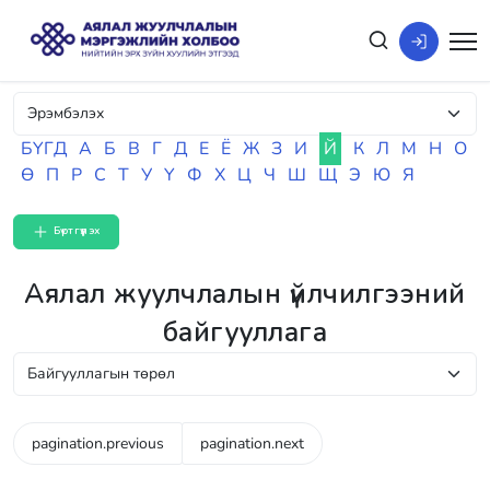
БҮГД
А
Б
В
Г
Д
Е
Ё
Ж
З
И
Й
К
Л
М
Н
О
Ө
П
Р
С
Т
У
Ү
Ф
Х
Ц
Ч
Ш
Щ
Э
Ю
Я
Бүртгүүлэх
Аялал жуулчлалын үйлчилгээний
байгууллага
pagination.previous
pagination.next