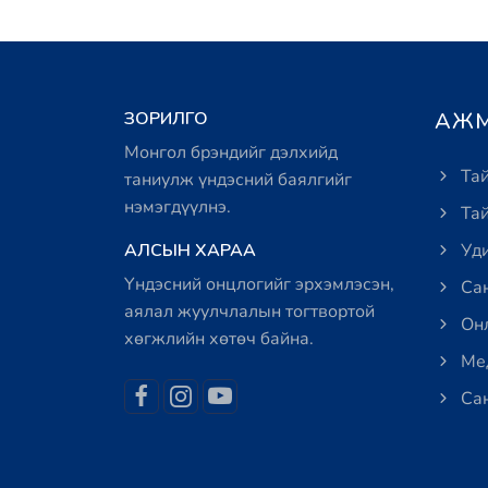
ЗОРИЛГО
АЖМ
Монгол брэндийг дэлхийд
Тай
таниулж үндэсний баялгийг
нэмэгдүүлнэ.
Тай
АЛСЫН ХАРАА
Уди
Үндэсний онцлогийг эрхэмлэсэн,
Сан
аялал жуулчлалын тогтвортой
Онл
хөгжлийн хөтөч байна.
Мед
Сан