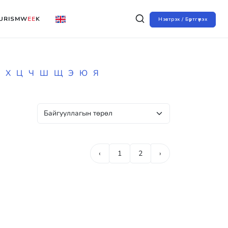
URISMW
EE
K
Нэвтрэх / Бүртгүүлэх
Х
Ц
Ч
Ш
Щ
Э
Ю
Я
‹
1
2
›