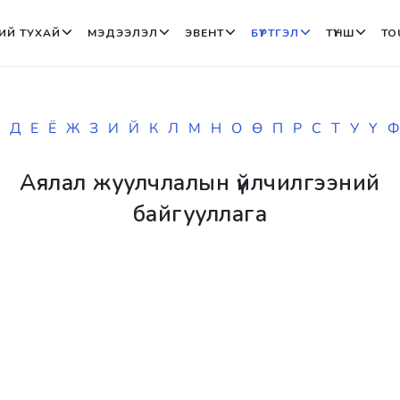
ИЙ ТУХАЙ
МЭДЭЭЛЭЛ
ЭВЕНТ
БҮРТГЭЛ
ТҮНШ
TO
Д
Е
Ё
Ж
З
И
Й
К
Л
М
Н
О
Ө
П
Р
С
Т
У
Ү
Ф
Аялал жуулчлалын үйлчилгээний
байгууллага