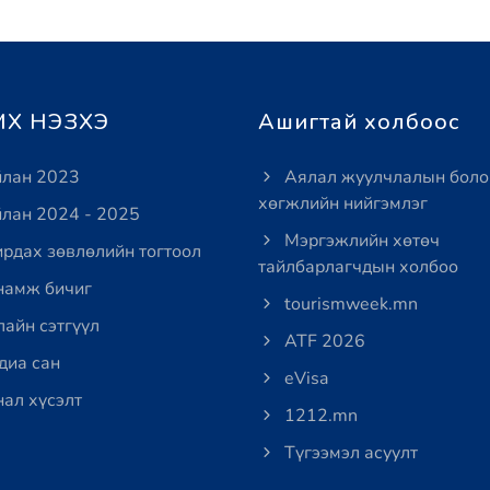
Х НЭЗХЭ
Ашигтай холбоос
лан 2023
Аялал жуулчлалын боло
хөгжлийн нийгэмлэг
лан 2024 - 2025
Мэргэжлийн хөтөч
рдах зөвлөлийн тогтоол
тайлбарлагчдын холбоо
амж бичиг
tourismweek.mn
айн сэтгүүл
ATF 2026
иа сан
eVisa
ал хүсэлт
1212.mn
Түгээмэл асуулт