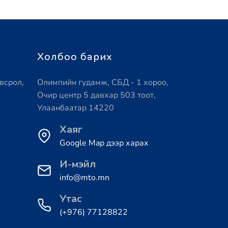
Холбоо барих
всрол,
Олимпийн гудамж, СБД - 1 хороо,
Очир центр 5 давхар 503 тоот,
Улаанбаатар 14220
Хаяг
Google Map дээр харах
И-мэйл
info@mto.mn
Утас
(+976) 77128822