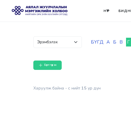
НҮҮР
БИДН
БҮГД
А
Б
В
Г
Бүртгүүлэх
Харуулж байна
- с
нийт
15
үр дүн