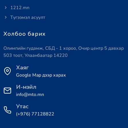
1212.mn
Түгээмэл асуулт
Холбоо барих
Олимпийн гудамж, СБД - 1 хороо, Очир центр 5 давхар
503 тоот, Улаанбаатар 14220
Хаяг
Google Map дээр харах
И-мэйл
info@mto.mn
Утас
(+976) 77128822