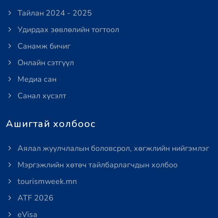
Тайлан 2024 - 2025
Удирдах зөвлөлийн тогтоол
Санамж бичиг
Онлайн сэтгүүл
Медиа сан
Санал хүсэлт
Ашигтай холбоос
Аялал жуулчлалын боловсрол, хөгжлийн нийгэмлэг
Мэргэжлийн хөтөч тайлбарлагчдын холбоо
tourismweek.mn
ATF 2026
eVisa