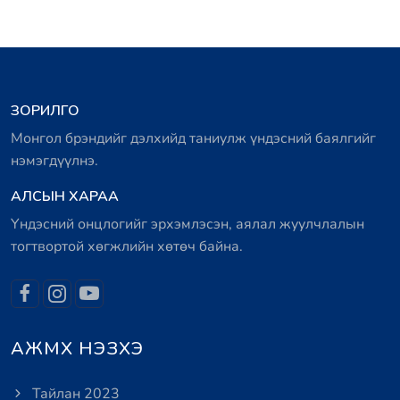
ЗОРИЛГО
Монгол брэндийг дэлхийд таниулж үндэсний баялгийг
нэмэгдүүлнэ.
АЛСЫН ХАРАА
Үндэсний онцлогийг эрхэмлэсэн, аялал жуулчлалын
тогтвортой хөгжлийн хөтөч байна.
АЖМХ НЭЗХЭ
Тайлан 2023