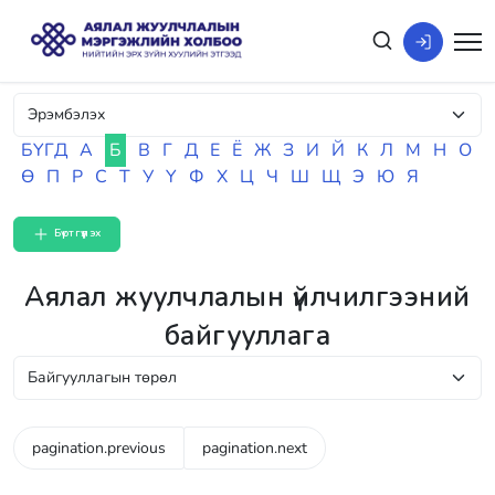
БҮГД
А
Б
В
Г
Д
Е
Ё
Ж
З
И
Й
К
Л
М
Н
О
Ө
П
Р
С
Т
У
Ү
Ф
Х
Ц
Ч
Ш
Щ
Э
Ю
Я
Бүртгүүлэх
Аялал жуулчлалын үйлчилгээний
байгууллага
pagination.previous
pagination.next