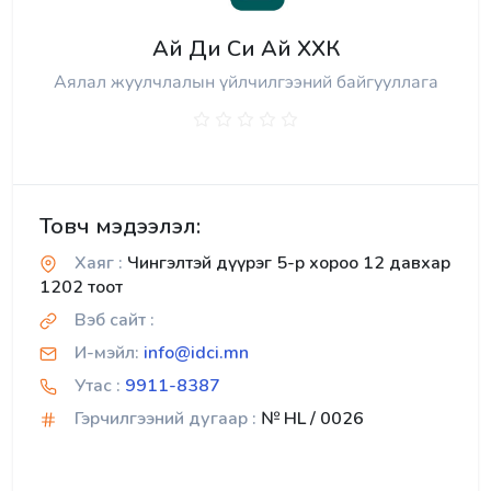
Ай Ди Си Ай ХХК
Аялал жуулчлалын үйлчилгээний байгууллага
Товч мэдээлэл:
Хаяг :
Чингэлтэй дүүрэг 5-р хороо 12 давхар
1202 тоот
Вэб сайт :
И-мэйл:
info@idci.mn
Утас :
9911-8387
Гэрчилгээний дугаар :
№ HL / 0026