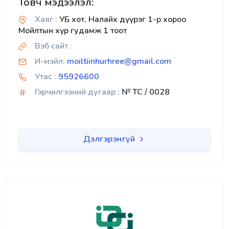
Товч мэдээлэл:
Хаяг :
УБ хот, Налайх дүүрэг 1-р хороо
Мойлтын хүр гудамж 1 тоот
Вэб сайт :
И-мэйл:
moiltiinhurhree@gmail.com
Утас :
95926600
Гэрчилгээний дугаар :
№ TC / 0028
Дэлгэрэнгүй