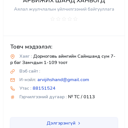
АРВИЖИХ ШАНД ХАНБОГД
Аялал жуулчлалын үйлчилгээний байгууллага
Товч мэдээлэл:
Хаяг :
Дорноговь аймгийн Сайншанд сум 7-
р баг Замчдын 1-109 тоот
Вэб сайт :
И-мэйл:
arvijihshand@gmail.com
Утас :
88151524
Гэрчилгээний дугаар :
№ TC / 0113
Дэлгэрэнгүй