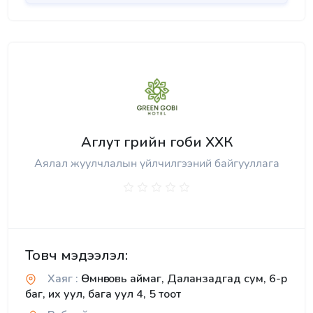
Аглут грийн гоби ХХК
Аялал жуулчлалын үйлчилгээний байгууллага
Товч мэдээлэл:
Хаяг :
Өмнөговь аймаг, Даланзадгад сум, 6-р
баг, их уул, бага уул 4, 5 тоот