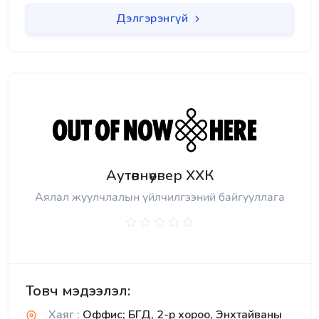
Дэлгэрэнгүй
Аутөвнөувер ХХК
Аялал жуулчлалын үйлчилгээний байгууллага
Товч мэдээлэл:
Хаяг :
Оффис; БГД, 2-р хороо, Энхтайваны