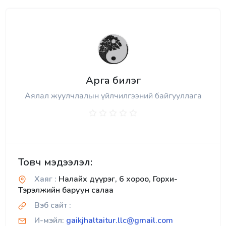
Арга билэг
Аялал жуулчлалын үйлчилгээний байгууллага
Товч мэдээлэл:
Хаяг :
Налайх дүүрэг, 6 хороо, Горхи-
Тэрэлжийн баруун салаа
Вэб сайт :
И-мэйл:
gaikjhaltaitur.llc@gmail.com