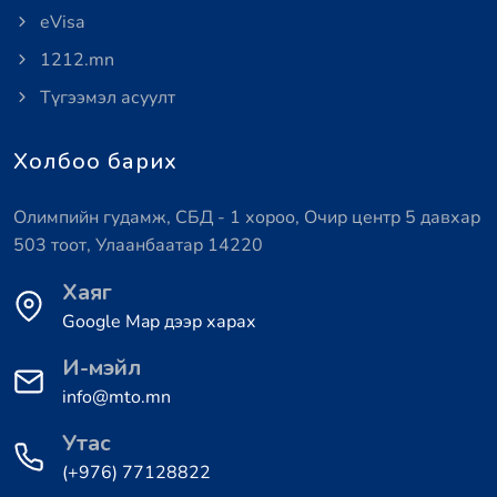
eVisa
1212.mn
Түгээмэл асуулт
Холбоо барих
Олимпийн гудамж, СБД - 1 хороо, Очир центр 5 давхар
503 тоот, Улаанбаатар 14220
Хаяг
Google Map дээр харах
И-мэйл
info@mto.mn
Утас
(+976) 77128822