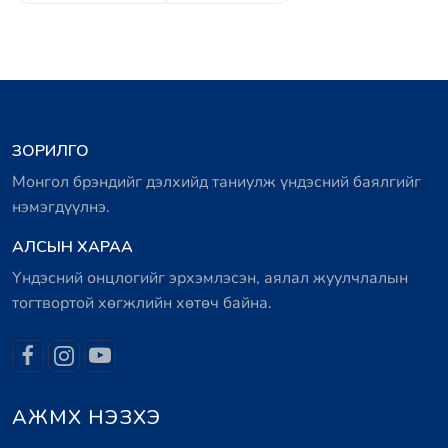
ЗОРИЛГО
Монгол брэндийг дэлхийд таниулж үндэсний баялгийг
нэмэгдүүлнэ.
АЛСЫН ХАРАА
Үндэсний онцлогийг эрхэмлэсэн, аялал жуулчлалын
тогтвортой хөгжлийн хөтөч байна.
АЖМХ НЭЗХЭ