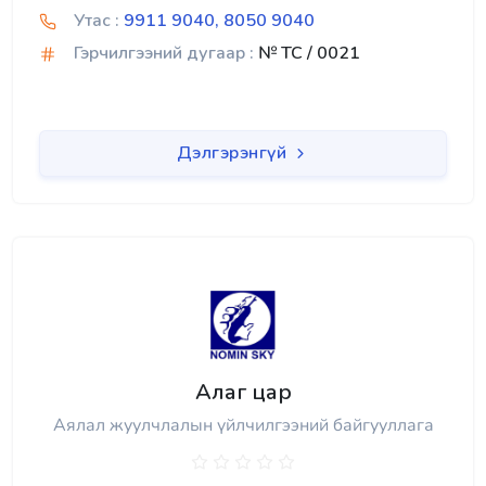
Утас :
9911 9040, 8050 9040
Гэрчилгээний дугаар :
№ TC / 0021
Дэлгэрэнгүй
Алаг цар
Аялал жуулчлалын үйлчилгээний байгууллага