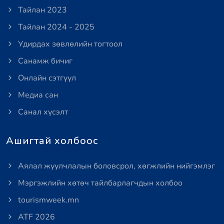
Тайлан 2023
Тайлан 2024 - 2025
Удирдах зөвлөлийн тогтоол
Санамж бичиг
Онлайн сэтгүүл
Медиа сан
Санал хүсэлт
Ашигтай холбоос
Аялал жуулчлалын боловсрол, хөгжлийн нийгэмлэг
Мэргэжлийн хөтөч тайлбарлагчдын холбоо
tourismweek.mn
ATF 2026