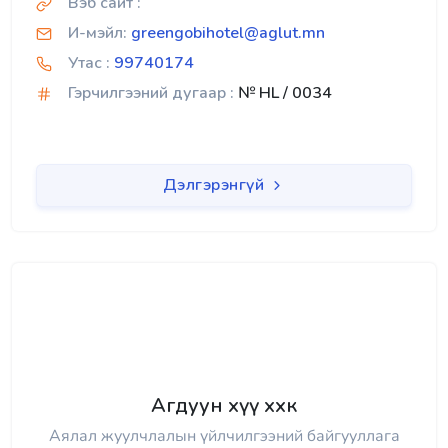
Вэб сайт :
И-мэйл:
greengobihotel@aglut.mn
Утас :
99740174
Гэрчилгээний дугаар :
№ HL / 0034
Дэлгэрэнгүй
Агдуун хүү ххк
Аялал жуулчлалын үйлчилгээний байгууллага