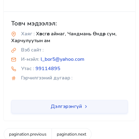
Товч мэдээлэл:
Хаяг :
Хөвсгөл аймаг, Чандмань Өндөр сум,
Харчулуутын ам
Вэб сайт :
И-мэйл:
l_bor5@yahoo.com
Утас :
99114895
Гэрчилгээний дугаар :
Дэлгэрэнгүй
pagination.previous
pagination.next