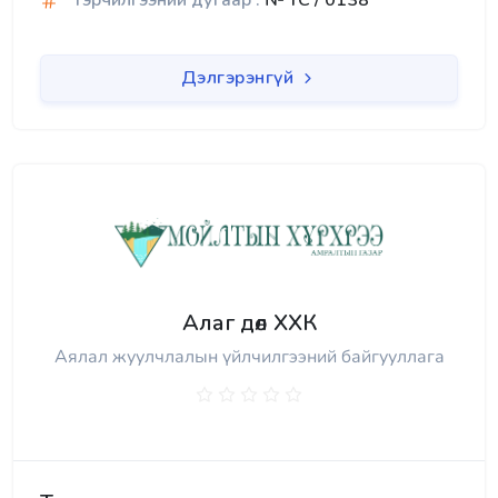
Гэрчилгээний дугаар :
№ TC / 0138
Дэлгэрэнгүй
Алаг дөл ХХК
Аялал жуулчлалын үйлчилгээний байгууллага