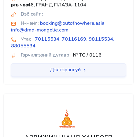
өргөн чөлөө-46, ГРАНД ПЛАЗА-1104
Вэб сайт :
И-мэйл:
booking@outofnowhere.asia
info@dmd-mongolie.com
Утас :
70115534, 70116169, 98115534,
88055534
Гэрчилгээний дугаар :
№ TC / 0116
Дэлгэрэнгүй