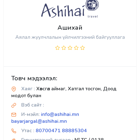
Ашихай
Аялал жуулчлалын үйлчилгээний байгууллага
Товч мэдээлэл:
Хаяг :
Хөвсгөл аймаг, Хатгал тосгон, Доод
модот булан
Вэб сайт :
И-мэйл:
info@ashihai.mn
bayarjargal@ashihai.mn
Утас :
80700471 88885304