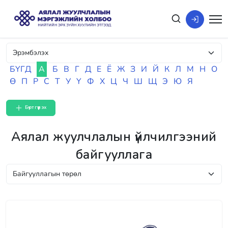
БҮГД
А
Б
В
Г
Д
Е
Ё
Ж
З
И
Й
К
Л
М
Н
О
Ө
П
Р
С
Т
У
Ү
Ф
Х
Ц
Ч
Ш
Щ
Э
Ю
Я
Бүртгүүлэх
Аялал жуулчлалын үйлчилгээний
байгууллага