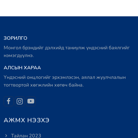
ЗОРИЛГО
Монгол брэндийг дэлхийд таниулж үндэсний баялгийг
нэмэгдүүлнэ.
АЛСЫН ХАРАА
Үндэсний онцлогийг эрхэмлэсэн, аялал жуулчлалын
тогтвортой хөгжлийн хөтөч байна.
АЖМХ НЭЗХЭ
Тайлан 2023