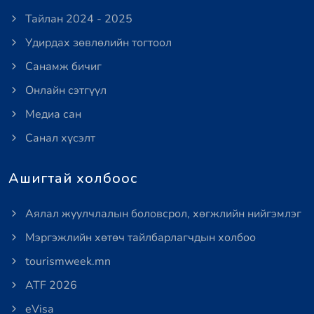
Тайлан 2024 - 2025
Удирдах зөвлөлийн тогтоол
Санамж бичиг
Онлайн сэтгүүл
Медиа сан
Санал хүсэлт
Ашигтай холбоос
Аялал жуулчлалын боловсрол, хөгжлийн нийгэмлэг
Мэргэжлийн хөтөч тайлбарлагчдын холбоо
tourismweek.mn
ATF 2026
eVisa