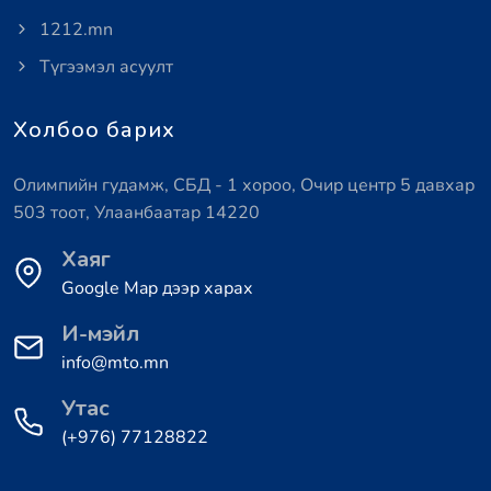
1212.mn
Түгээмэл асуулт
Холбоо барих
Олимпийн гудамж, СБД - 1 хороо, Очир центр 5 давхар
503 тоот, Улаанбаатар 14220
Хаяг
Google Map дээр харах
И-мэйл
info@mto.mn
Утас
(+976) 77128822