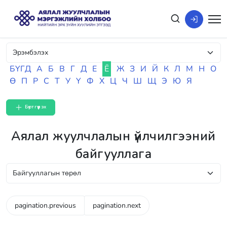
БҮГД
А
Б
В
Г
Д
Е
Ё
Ж
З
И
Й
К
Л
М
Н
О
Ө
П
Р
С
Т
У
Ү
Ф
Х
Ц
Ч
Ш
Щ
Э
Ю
Я
Бүртгүүлэх
Аялал жуулчлалын үйлчилгээний
байгууллага
pagination.previous
pagination.next