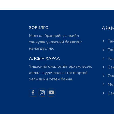
ЗОРИЛГО
АЖМ
Монгол брэндийг дэлхийд
Тай
таниулж үндэсний баялгийг
нэмэгдүүлнэ.
Тай
АЛСЫН ХАРАА
Уди
Үндэсний онцлогийг эрхэмлэсэн,
Сан
аялал жуулчлалын тогтвортой
Онл
хөгжлийн хөтөч байна.
Мед
Сан