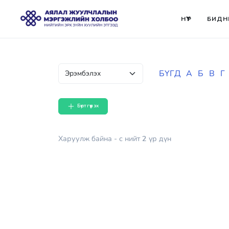
НҮҮР
БИДН
БҮГД
А
Б
В
Г
Бүртгүүлэх
Харуулж байна
- с
нийт
2
үр дүн