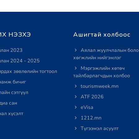
Х НЭЗХЭ
Ашигтай холбоос
лан 2023
Аялал жуулчлалын боло
хөгжлийн нийгэмлэг
лан 2024 - 2025
Мэргэжлийн хөтөч
рдах зөвлөлийн тогтоол
тайлбарлагчдын холбоо
амж бичиг
tourismweek.mn
айн сэтгүүл
ATF 2026
иа сан
eVisa
ал хүсэлт
1212.mn
Түгээмэл асуулт