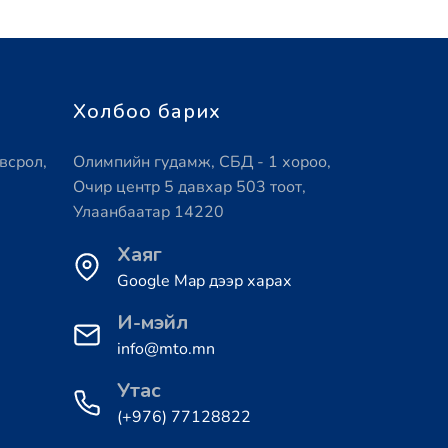
Холбоо барих
всрол,
Олимпийн гудамж, СБД - 1 хороо,
Очир центр 5 давхар 503 тоот,
Улаанбаатар 14220
Хаяг
Google Map дээр харах
И-мэйл
info@mto.mn
Утас
(+976) 77128822