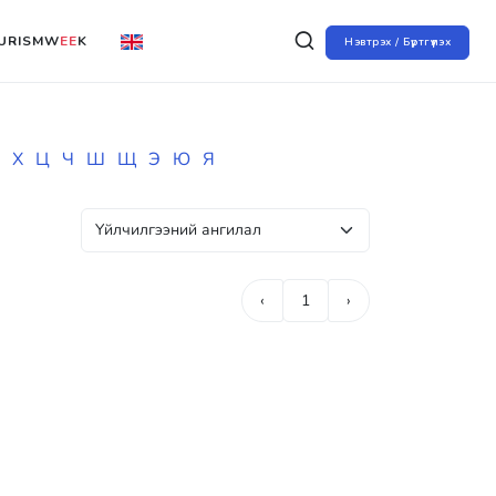
URISMW
EE
K
Нэвтрэх / Бүртгүүлэх
Х
Ц
Ч
Ш
Щ
Э
Ю
Я
‹
1
›