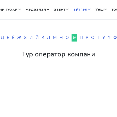
ИЙ ТУХАЙ
МЭДЭЭЛЭЛ
ЭВЕНТ
БҮРТГЭЛ
ТҮНШ
TO
Д
Е
Ё
Ж
З
И
Й
К
Л
М
Н
О
Ө
П
Р
С
Т
У
Ү
Ф
Тур оператор компани