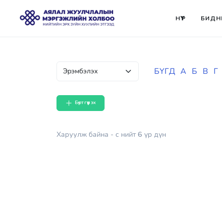
НҮҮР
БИДН
БҮГД
А
Б
В
Г
Бүртгүүлэх
Харуулж байна
- с
нийт
6
үр дүн