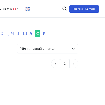
URISMW
EE
K
Нэвтрэх / Бүртгүүлэх
Х
Ц
Ч
Ш
Щ
Э
Ю
Я
‹
1
›