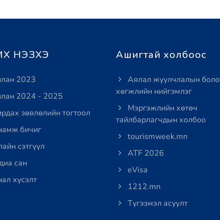
Х НЭЗХЭ
Ашигтай холбоос
лан 2023
Аялал жуулчлалын боло
хөгжлийн нийгэмлэг
лан 2024 - 2025
Мэргэжлийн хөтөч
рдах зөвлөлийн тогтоол
тайлбарлагчдын холбоо
амж бичиг
tourismweek.mn
айн сэтгүүл
ATF 2026
иа сан
eVisa
ал хүсэлт
1212.mn
Түгээмэл асуулт