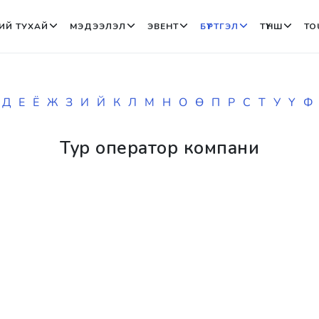
ИЙ ТУХАЙ
МЭДЭЭЛЭЛ
ЭВЕНТ
БҮРТГЭЛ
ТҮНШ
TO
Д
Е
Ё
Ж
З
И
Й
К
Л
М
Н
О
Ө
П
Р
С
Т
У
Ү
Ф
Тур оператор компани