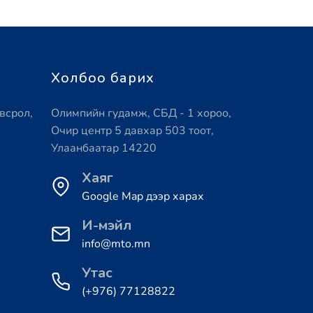
Холбоо барих
всрол,
Олимпийн гудамж, СБД - 1 хороо,
Очир центр 5 давхар 503 тоот,
Улаанбаатар 14220
Хаяг
Google Map дээр харах
И-мэйл
info@mto.mn
Утас
(+976) 77128822