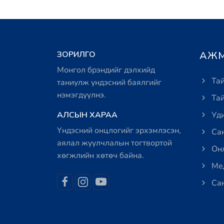
ЗОРИЛГО
АЖМ
Монгол брэндийг дэлхийд
Тай
таниулж үндэсний баялгийг
нэмэгдүүлнэ.
Тай
АЛСЫН ХАРАА
Уди
Үндэсний онцлогийг эрхэмлэсэн,
Сан
аялал жуулчлалын тогтвортой
Онл
хөгжлийн хөтөч байна.
Мед
Сан