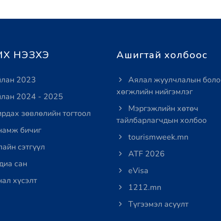
Х НЭЗХЭ
Ашигтай холбоос
лан 2023
Аялал жуулчлалын боло
хөгжлийн нийгэмлэг
лан 2024 - 2025
Мэргэжлийн хөтөч
рдах зөвлөлийн тогтоол
тайлбарлагчдын холбоо
амж бичиг
tourismweek.mn
айн сэтгүүл
ATF 2026
иа сан
eVisa
ал хүсэлт
1212.mn
Түгээмэл асуулт