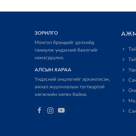
ЗОРИЛГО
АЖМ
Монгол брэндийг дэлхийд
Тай
таниулж үндэсний баялгийг
нэмэгдүүлнэ.
Тай
АЛСЫН ХАРАА
Уди
Үндэсний онцлогийг эрхэмлэсэн,
Сан
аялал жуулчлалын тогтвортой
Онл
хөгжлийн хөтөч байна.
Мед
Сан