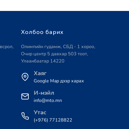
Холбоо барих
всрол,
Олимпийн гудамж, СБД - 1 хороо,
Очир центр 5 давхар 503 тоот,
Улаанбаатар 14220
Хаяг
Google Map дээр харах
И-мэйл
info@mto.mn
Утас
(+976) 77128822