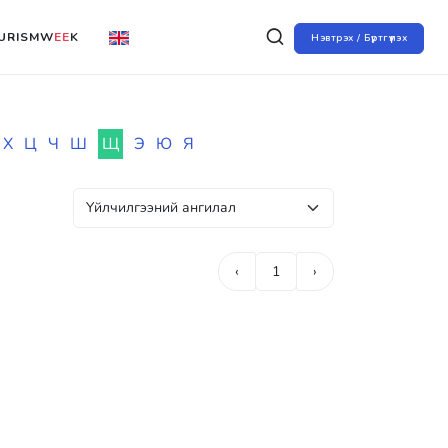
URISMW
EE
K
Нэвтрэх / Бүртгүүлэх
Х
Ц
Ч
Ш
Щ
Э
Ю
Я
‹
1
›