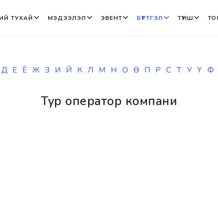
ИЙ ТУХАЙ
МЭДЭЭЛЭЛ
ЭВЕНТ
БҮРТГЭЛ
ТҮНШ
TO
Д
Е
Ё
Ж
З
И
Й
К
Л
М
Н
О
Ө
П
Р
С
Т
У
Ү
Ф
Тур оператор компани