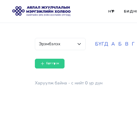
НҮҮР
БИДН
БҮГД
А
Б
В
Г
Бүртгүүлэх
Харуулж байна
- с
нийт
0
үр дүн