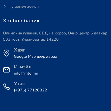
Түгээмэл асуулт
Холбоо барих
Олимпийн гудамж, СБД - 1 хороо, Очир центр 5 давхар
503 тоот, Улаанбаатар 14220
Хаяг
Google Map дээр харах
И-мэйл
info@mto.mn
Утас
(+976) 77128822