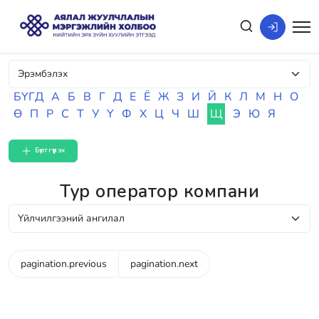
БҮГД
А
Б
В
Г
Д
Е
Ё
Ж
З
И
Й
К
Л
М
Н
О
Ө
П
Р
С
Т
У
Ү
Ф
Х
Ц
Ч
Ш
Щ
Э
Ю
Я
Бүртгүүлэх
Тур оператор компани
pagination.previous
pagination.next