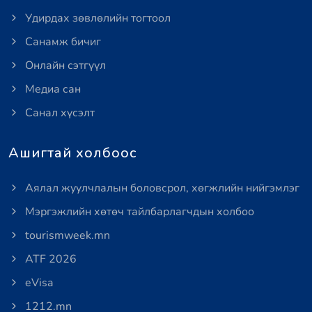
Удирдах зөвлөлийн тогтоол
Санамж бичиг
Онлайн сэтгүүл
Медиа сан
Санал хүсэлт
Ашигтай холбоос
Аялал жуулчлалын боловсрол, хөгжлийн нийгэмлэг
Мэргэжлийн хөтөч тайлбарлагчдын холбоо
tourismweek.mn
ATF 2026
eVisa
1212.mn